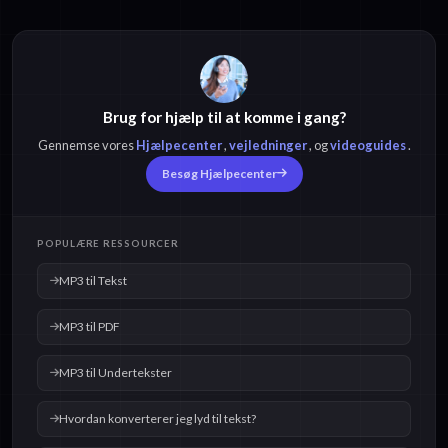
Brug for hjælp til at komme i gang?
Gennemse vores
Hjælpecenter
,
vejledninger
, og
videoguides
.
Besøg Hjælpecenter
POPULÆRE RESSOURCER
MP3 til Tekst
MP3 til PDF
MP3 til Undertekster
Hvordan konverterer jeg lyd til tekst?