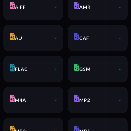
AIFF
AMR
AU
CAF
FLAC
GSM
M4A
MP2
MP3
MPA