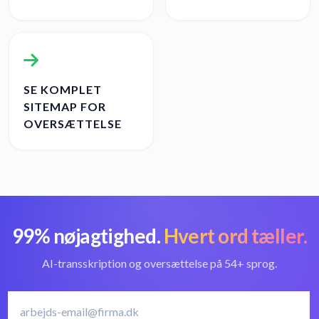
SE KOMPLET
SITEMAP FOR
OVERSÆTTELSE
99% nøjagtighed.
Hvert ord tæller.
AI-transskription og oversættelse på 54+ sprog.