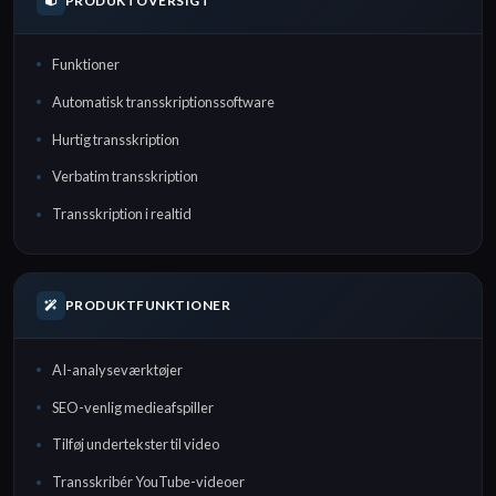
PRODUKTOVERSIGT
Funktioner
Automatisk transskriptionssoftware
Hurtig transskription
Verbatim transskription
Transskription i realtid
PRODUKTFUNKTIONER
AI-analyseværktøjer
SEO-venlig medieafspiller
Tilføj undertekster til video
Transskribér YouTube-videoer