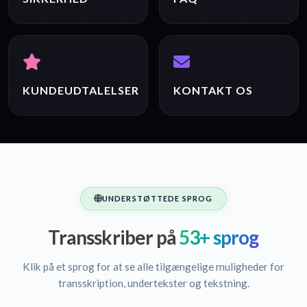
KUNDEUDTALELSER
KONTAKT OS
UNDERSTØTTEDE SPROG
Transskriber på
53+ sprog
Klik på et sprog for at se alle tilgængelige muligheder for
transskription, undertekster og tekstning.