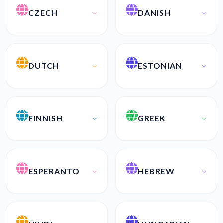
CZECH
DANISH
DUTCH
ESTONIAN
FINNISH
GREEK
ESPERANTO
HEBREW