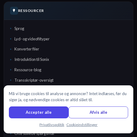
RESSOURCER
Sprog
Lyd- og videofiltyper
Konverter filer
Introduktion til Sonix
Ressource-blog
Transskriptør-oversigt
Må vi bruge cookies til analyse og annoncer? Intet indlæses, før du
siger ja, og nødvendige cookies er altid slået til.
SUPPORT
Accepter alle
Afvis alle
Hjælpecenter
Chat med os
Privatlivspolitik
·
Cookieindstillinger
Ofte stillede spørgsmål