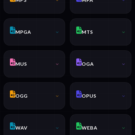
MPGA
MTS
MUS
OGA
OGG
OPUS
WAV
WEBA