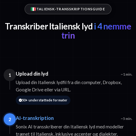
ITALIENSK-TRANSSKRIPTIONSGUIDE
Transkriber Italiensk lyd
i 4 nemme
trin
Upload din lyd
1
~1 min.
Upload din Italiensk lydfil fra din computer, Dropbox,
Google Drive eller via URL.
50+ understøttede formater
AI-transkription
2
~5 min.
Sonix AI transskriberer din Italiensk lyd med modeller
trænet til Italiensk, inklusive accenter og dialekter.