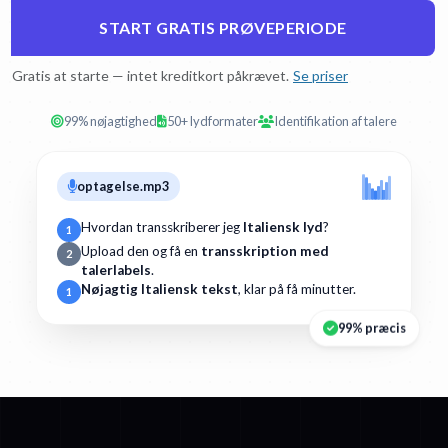
START GRATIS PRØVEPERIODE
Gratis at starte — intet kreditkort påkrævet.
Se priser
99% nøjagtighed
50+ lydformater
Identifikation af talere
optagelse.mp3
Hvordan transskriberer jeg
Italiensk lyd
?
1
Upload den og få en
transskription med
2
talerlabels
.
Nøjagtig Italiensk tekst
, klar på få minutter.
1
99% præcis