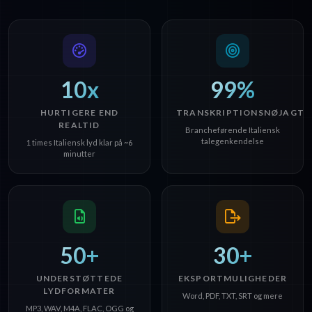
10x
99%
HURTIGERE END
TRANSKRIPTIONSNØJAGTI
REALTID
Brancheførende Italiensk
talegenkendelse
1 times Italiensk lyd klar på ~6
minutter
50+
30+
UNDERSTØTTEDE
EKSPORTMULIGHEDER
LYDFORMATER
Word, PDF, TXT, SRT og mere
MP3, WAV, M4A, FLAC, OGG og