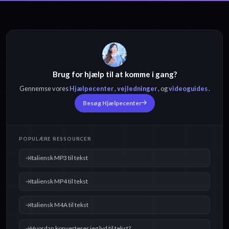
Brug for hjælp til at komme i gang?
Gennemse vores
Hjælpecenter
,
vejledninger
, og
videoguides
.
Besøg Hjælpecenter
POPULÆRE RESSOURCER
Italiensk MP3 til tekst
Italiensk MP4 til tekst
Italiensk M4A til tekst
Hvordan konverterer jeg lyd til tekst?