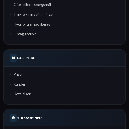
Ofte stillede spørgsmål
Trin-for-trin vejledninger
Hvorfor transskribere?
Optag god lyd
LÆS MERE
Priser
Kunder
Udtalelser
VIRKSOMHED