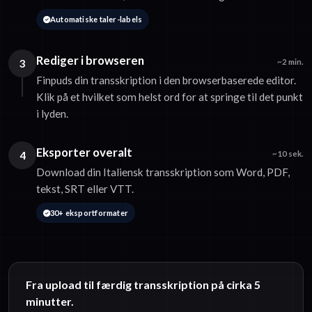
Automatiske taler-labels
Rediger i browseren
3
~2 min.
Finpuds din transskription i den browserbaserede editor.
Klik på et hvilket som helst ord for at springe til det punkt
i lyden.
Eksporter overalt
4
~10 sek.
Download din Italiensk transskription som Word, PDF,
tekst, SRT eller VTT.
30+ eksportformater
Fra upload til færdig transskription på cirka 5
minutter.