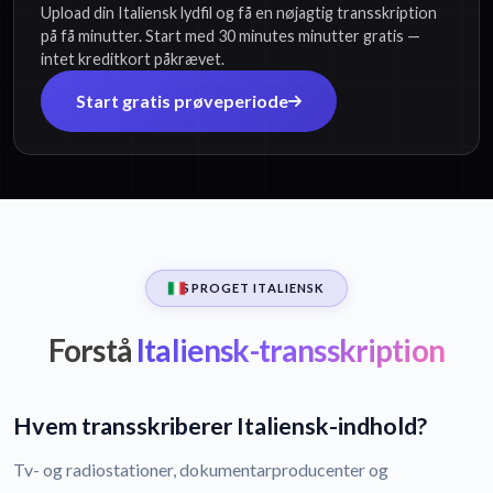
Upload din Italiensk lydfil og få en nøjagtig transskription
på få minutter. Start med 30 minutes minutter gratis —
intet kreditkort påkrævet.
Start gratis prøveperiode
SPROGET ITALIENSK
Forstå
Italiensk-transskription
Hvem transskriberer Italiensk-indhold?
Tv- og radiostationer, dokumentarproducenter og