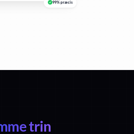
99% præcis
emme trin