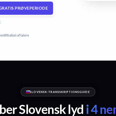
GRATIS PRØVEPERIODE
r
entifikation af talere
SLOVENSK-TRANSSKRIPTIONSGUIDE
ber Slovensk lyd
i 4 n