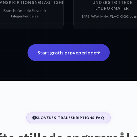
ANSKRIPTIONSNØJAGTIGHED
UNDERSTØTTEDE
LYDFORMATER
Brancheførende Slovensk
talegenkendelse
MP3, WAV, M4A, FLAC, OGG og 
Start gratis prøveperiode
SLOVENSK-TRANSSKRIPTIONS-FAQ