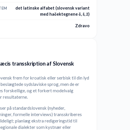
det latinske alfabet (slovensk variant
TEM
med hačektegnene č, š, ž)
Zdravo
præcis transskription af Slovensk
vensk frem for kroatisk eller serbisk til din lyd
 beslægtede sydslaviske sprog, men de er
s forskellige, og et forkert modelvalg
r resultaterne.
ser på standardslovensk (nyheder,
inger, formelle interviews) transskriberes
ideligt; planlæg ekstra redigeringstid til
egionale dialekter som kystnær eller