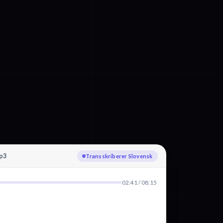
p3
Transskriberer Slovensk
02:41 / 08:15