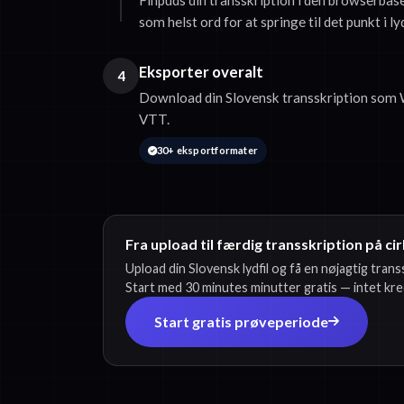
som helst ord for at springe til det punkt i ly
Eksporter overalt
4
Download din Slovensk transskription som W
VTT.
30+ eksportformater
Fra upload til færdig transskription på cir
Upload din Slovensk lydfil og få en nøjagtig trans
Start med 30 minutes minutter gratis — intet kr
Start gratis prøveperiode