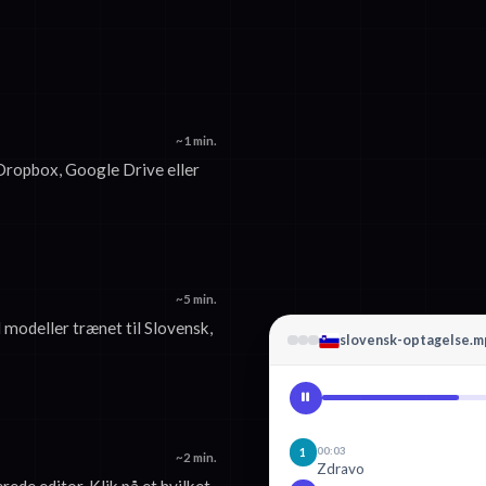
~1 min.
 Dropbox, Google Drive eller
~5 min.
 modeller trænet til Slovensk,
slovensk-optagelse.m
00:03
1
~2 min.
Zdravo
ede editor. Klik på et hvilket