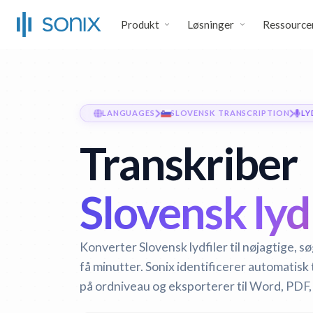
Produkt
Løsninger
Ressource
LANGUAGES
SLOVENSK TRANSCRIPTION
LY
Transkriber
Slovensk lyd 
Konverter Slovensk lydfiler til nøjagtige, s
få minutter. Sonix identificerer automatisk t
på ordniveau og eksporterer til Word, PDF,