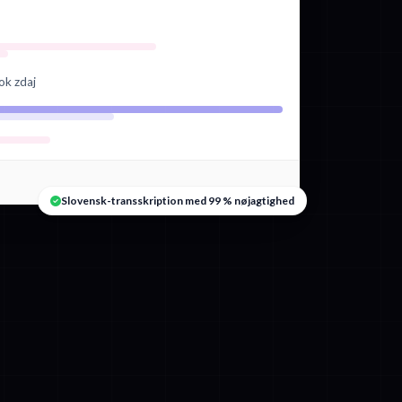
ok zdaj
Slovensk-transskription med 99 % nøjagtighed