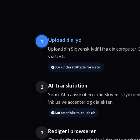
Upload din lyd
1
Upload din Slovensk lydfil fra din computer,
via URL.
50+ understøttede formater
AI-transkription
2
Sonix AI transskriberer din Slovensk lyd med
inklusive accenter og dialekter.
Automatiske taler-labels
Rediger i browseren
3
Finpuds din transskription i den browserbaser