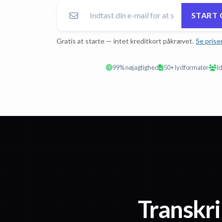
START 
Gratis at starte — intet kreditkort påkrævet.
Se prise
99% nøjagtighed
50+ lydformater
Id
Transkri