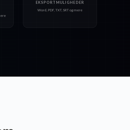
EKSPORTMULIGHEDER
Word, PDF, TXT, SRT og mere
mere