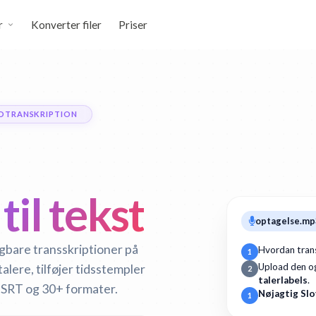
r
Konverter filer
Priser
DTRANSKRIPTION
til tekst
optagelse.mp
øgbare transskriptioner på
Hvordan trans
1
alere, tilføjer tidsstempler
Upload den o
2
talerlabels
.
 SRT og 30+ formater.
Nøjagtig Sl
1