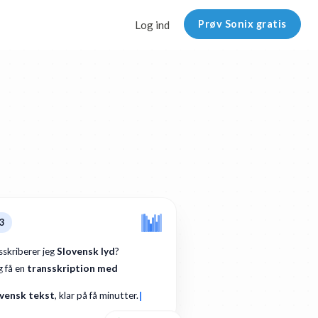
Prøv Sonix gratis
Log ind
3
skriberer jeg
Slovensk lyd
?
g få en
transskription med
ovensk tekst
, klar på få minutter.