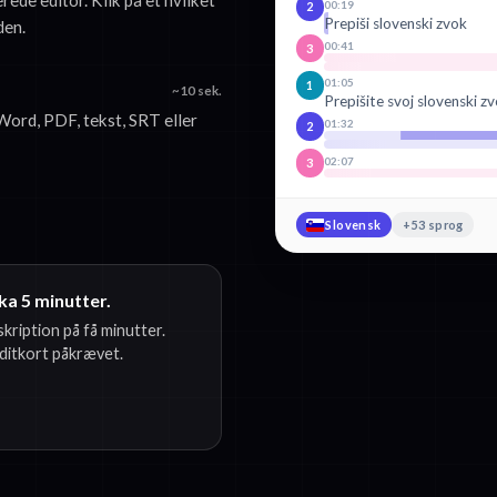
00:19
2
Prepiši slovenski zvok
den.
00:41
3
01:05
1
~10 sek.
Prepišite svoj slovenski zv
ord, PDF, tekst, SRT eller
01:32
2
02:07
3
Slovensk
+53 sprog
ka 5 minutter.
skription på få minutter.
editkort påkrævet.