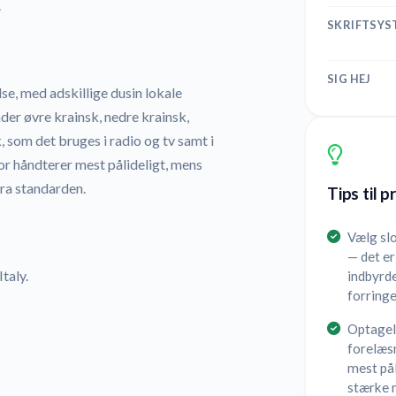
.
SKRIFTSYS
SIG HEJ
lse, med adskillige dusin lokale
nder øvre krainsk, nedre krainsk,
 som det bruges i radio og tv samt i
tor håndterer mest pålideligt, mens
ra standarden.
Tips til 
Vælg slo
— det er
taly.
indbyrde
forringe
Optagel
forelæsn
mest pål
stærke r