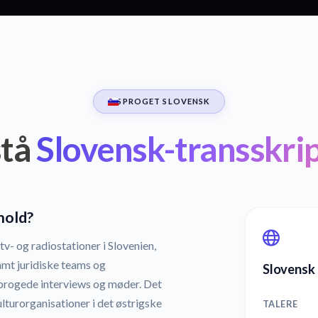
SPROGET SLOVENSK
tå
Slovensk-transskri
hold?
tv- og radiostationer i Slovenien,
amt juridiske teams og
Slovensk 
rogede interviews og møder. Det
turorganisationer i det østrigske
TALERE