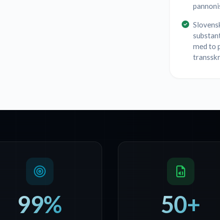
pannonis
Slovens
substan
med to 
transskr
99%
50+