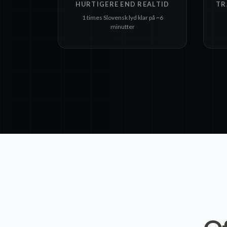
HURTIGERE END REALTID
TR
1 times Slovensk lyd klar på ~6
minutter