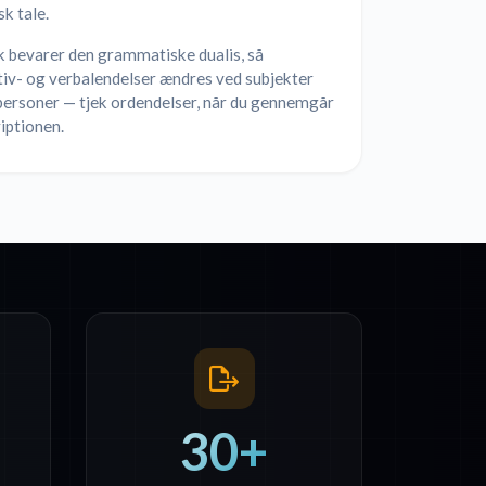
k tale.
k bevarer den grammatiske dualis, så
tiv- og verbalendelser ændres ved subjekter
personer — tjek ordendelser, når du gennemgår
iptionen.
30+