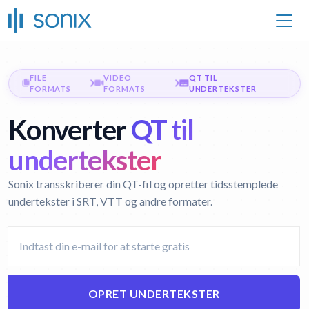
FILE
VIDEO
QT TIL
FORMATS
FORMATS
UNDERTEKSTER
Konverter
QT til
undertekster
Sonix transskriberer din QT-fil og opretter tidsstemplede
undertekster i SRT, VTT og andre formater.
OPRET UNDERTEKSTER