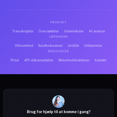
PRODUKT
Transskription
Oversættelse
Undertekster
AI-analyse
LØSNINGER
Virksomhed
Sundhedsvæsen
Juridisk
Uddannelse
RESSOURCER
Priser
API-dokumentation
Sikkerhedsfunktioner
Kontakt
Brug for hjælp til at komme i gang?