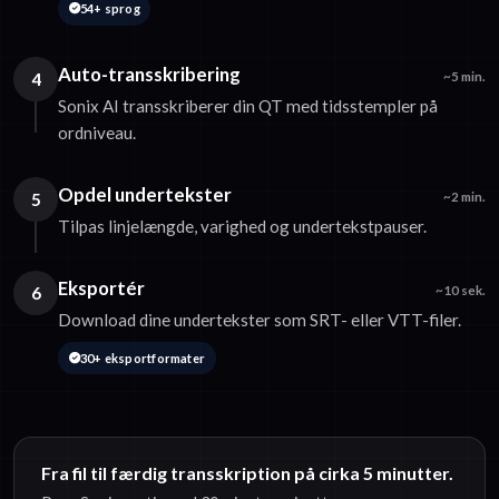
54+ sprog
Auto-transskribering
4
~5 min.
Sonix AI transskriberer din QT med tidsstempler på
ordniveau.
Opdel undertekster
5
~2 min.
Tilpas linjelængde, varighed og undertekstpauser.
Eksportér
6
~10 sek.
Download dine undertekster som SRT- eller VTT-filer.
30+ eksportformater
Fra fil til færdig transskription på cirka 5 minutter.