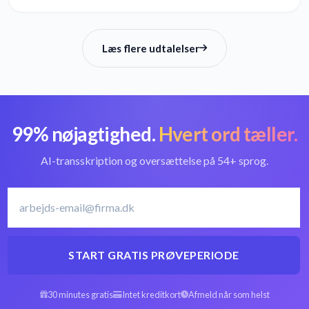
Læs flere udtalelser
99% nøjagtighed.
Hvert ord tæller.
AI-transskription og oversættelse på 54+ sprog.
START GRATIS PRØVEPERIODE
30 minutes gratis
Intet kreditkort
Afmeld når som helst