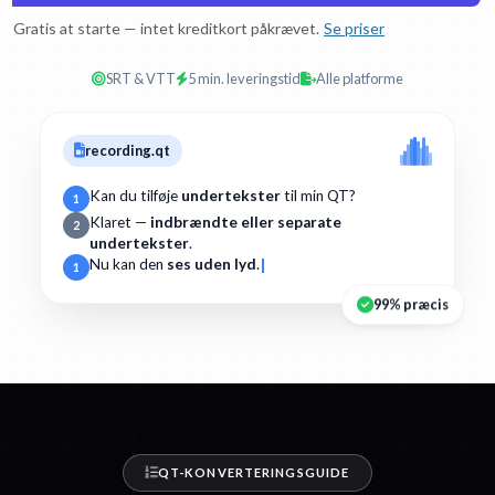
Gratis at starte — intet kreditkort påkrævet.
Se priser
SRT & VTT
5 min. leveringstid
Alle platforme
recording.qt
Kan du tilføje
undertekster
til min QT?
1
Klaret —
indbrændte eller separate
2
undertekster
.
Nu kan den
ses uden lyd
.
1
99% præcis
QT-KONVERTERINGSGUIDE