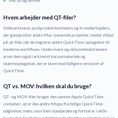
Mac-programmer
Hvem arbejder med QT-filer?
Videoarkivarer, postproduktionsteams og it-medarbejdere,
der genopretter ældre Mac-baserede projekter, støder oftest
på .qt-filer, når de migrerer ældre QuickTime-optagelser til
moderne workflows. Undervisere og virksomhedstrænere
arver dem også i arkiveret kursusmateriale og
skærmoptagelser, der er lavet med tidligere versioner af
QuickTime.
QT vs. MOV: hvilken skal du bruge?
QT- og MOV-filer bruger den samme Apple QuickTime-
container; .qt er den ældre filtype fra tidlige QuickTime-
udgivelser, mens .mov blev standarden og fortsat er i aktiv
brug i dag. Fordi den underliggende struktur er identisk, kan en