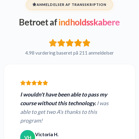
ANMELDELSER AF TRANSSKRIPTION
Betroet af
indholdsskabere
Hebraisk QT til tekst
Persisk QT til tekst
Fransk QT til tekst
Russisk QT til tekst
4.98 vurdering baseret på 211 anmeldelser
Japansk QT til tekst
Hindi QT til tekst
I wouldn't have been able to pass my
course without this technology.
I was
able to get two A's thanks to this
Konvertér MP4 til
Konvertér MOV til
program!
tekst
tekst
Victoria H.
VH