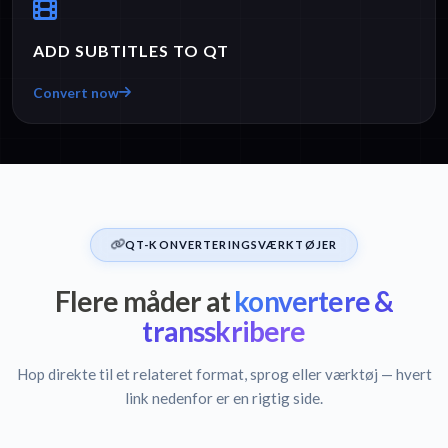
ADD SUBTITLES TO QT
Convert now
QT-KONVERTERINGSVÆRKTØJER
Flere måder at
konvertere &
transskribere
Hop direkte til et relateret format, sprog eller værktøj — hvert
link nedenfor er en rigtig side.