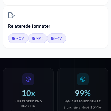
Relaterede formater
MOV
MP4
M4V
10x
99%
HURTIGERE END
NØJAGTIGHEDSRATE
REALTID
Brancheførende AI til QT-filer