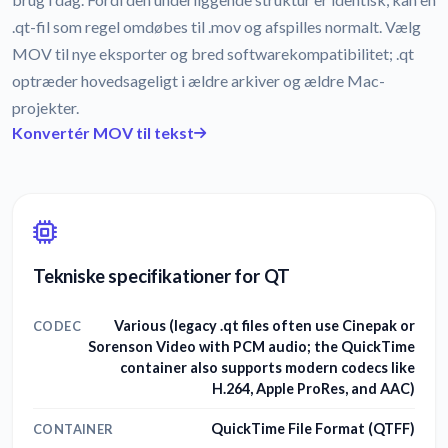
.qt-fil som regel omdøbes til .mov og afspilles normalt. Vælg
MOV til nye eksporter og bred softwarekompatibilitet; .qt
optræder hovedsageligt i ældre arkiver og ældre Mac-
projekter.
Konvertér MOV til tekst
Tekniske specifikationer for QT
Various (legacy .qt files often use Cinepak or
CODEC
Sorenson Video with PCM audio; the QuickTime
container also supports modern codecs like
H.264, Apple ProRes, and AAC)
QuickTime File Format (QTFF)
CONTAINER