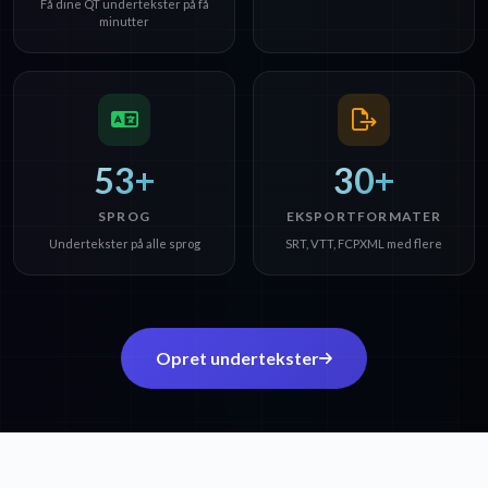
Få dine QT undertekster på få
minutter
53+
30+
SPROG
EKSPORTFORMATER
Undertekster på alle sprog
SRT, VTT, FCPXML med flere
Opret undertekster