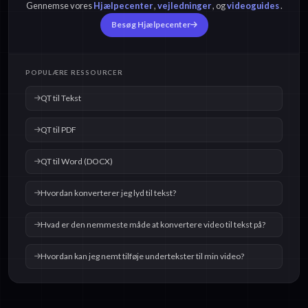
Gennemse vores
Hjælpecenter
,
vejledninger
, og
videoguides
.
Besøg Hjælpecenter
POPULÆRE RESSOURCER
QT til Tekst
QT til PDF
QT til Word (DOCX)
Hvordan konverterer jeg lyd til tekst?
Hvad er den nemmeste måde at konvertere video til tekst på?
Hvordan kan jeg nemt tilføje undertekster til min video?