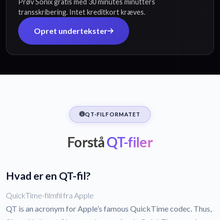
Prøv Sonix gratis med 30 minutes minutters
transskribering. Intet kreditkort kræves.
Opret undertekster
QT-FILFORMATET
Forstå
QT-filer
Hvad er en QT-fil?
QuickTime-filmfil fra Apple
QT is an acronym for Apple’s famous QuickTime codec. Thus,