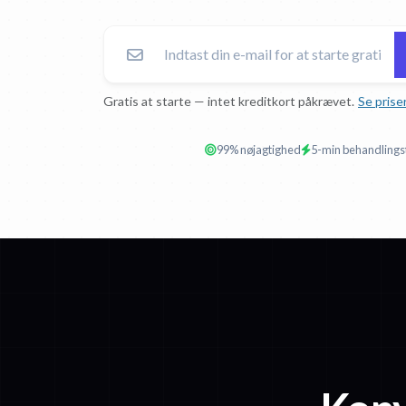
Gratis at starte — intet kreditkort påkrævet.
Se prise
99% nøjagtighed
5-min behandlings