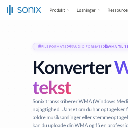
Produkt
Løsninger
Ressource
FILE FORMATS
AUDIO FORMATS
WMA TIL T
Konverter
W
tekst
Sonix transskriberer WMA (Windows Media 
nøjagtighed. Uanset om du har optagelser 
ældre musiksamlinger eller stemmeoptage
kan du uploade din WMA og få en profession