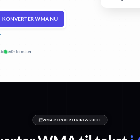
KONVERTER WMA NU
r
tid
60+ formater
WMA-KONVERTERINGSGUIDE