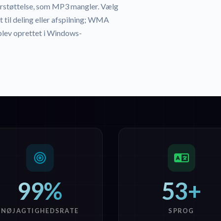
erstøttelse, som MP3 mangler. Vælg
 til deling eller afspilning; WMA
t blev oprettet i Windows-
99%
53+
NØJAGTIGHEDSRATE
SPROG