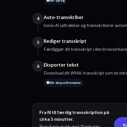
54+ sprog
Auto-transskriber
4
Sonix AI udtrækker og transskriberer auto
Rediger transskript
5
Færdiggør dit transskript i den browserbase
Eksporter tekst
6
Download dit WMA-transskript som en tekst
30+ eksportformater
Fra fil til færdig transskription på
cirka 5 minutter.
K
Prøv Sonix gratis med 30 minutes