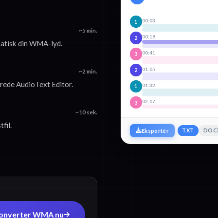
00:03
1
~5 min.
00:19
2
matisk din WMA-lyd.
00:41
3
01:05
2
~2 min.
rede AudioText Editor.
01:32
1
02:07
3
~10 sek.
fil.
TXT
DOC
Eksportér
onverter WMA nu