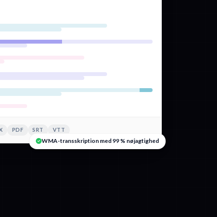
X
PDF
SRT
VTT
WMA-transskription med 99 % nøjagtighed