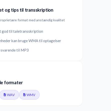
t og tips til transskription
proprietære format med anstændig kvalitet
 god til taletransskription
nheder kan bruge WMA til optagelser
 svarende til MP3
de formater
WAV
WMV