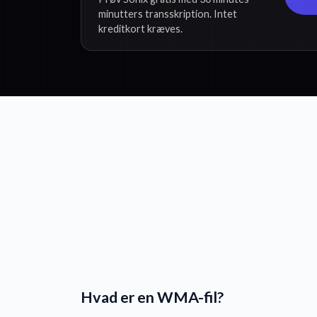
minutters transskription. Intet
kreditkort kræves.
Hvad er en WMA-fil?