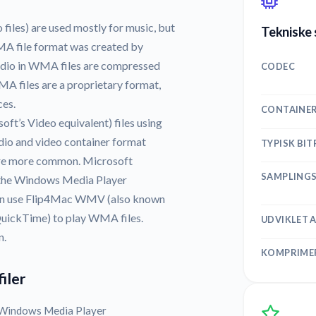
les) are used mostly for music, but
Tekniske
MA file format was created by
audio in WMA files are compressed
CODEC
A files are a proprietary format,
ces.
CONTAINE
’s Video equivalent) files using
udio and video container format
TYPISK BIT
re more common. Microsoft
SAMPLING
 the Windows Media Player
an use Flip4Mac WMV (also known
ickTime) to play WMA files.
UDVIKLET 
n.
KOMPRIME
iler
Windows Media Player