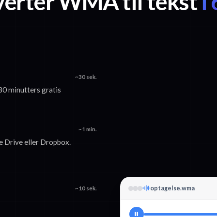
erter WMA til tekst
i 
~30 sek.
30 minutters gratis
~1 min.
e Drive eller Dropbox.
optagelse.wma
~10 sek.