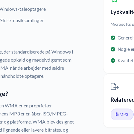
Windows-taleoptagere
Lydkvalite
Ældre musiksamlinger
Microsofts 
Generelt
Nogle e
re, der standardiserede på Windows i
optagede opkald og mødelyd gemt som
Kvalitet
WMA, når de arbejder med ældre
 håndholdte optagere.
ge?
Relatere
en WMA er en proprietær
, mens MP3 er en åben ISO/MPEG-
MP3
eder og platforme. WMA blev designet
 lignende eller lavere bitrates, og