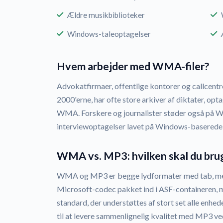
Ældre musikbiblioteker
Windows-taleoptagelser
Hvem arbejder med WMA-filer?
Advokatfirmaer, offentlige kontorer og callcent
2000'erne, har ofte store arkiver af diktater, 
WMA. Forskere og journalister støder også på 
interviewoptagelser lavet på Windows-baserede
WMA vs. MP3: hvilken skal du bru
WMA og MP3 er begge lydformater med tab, m
Microsoft-codec pakket ind i ASF-containeren
standard, der understøttes af stort set alle enh
til at levere sammenlignelig kvalitet med MP3 ved