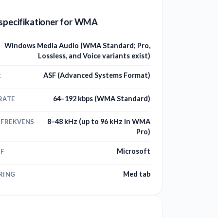
 specifikationer for WMA
Windows Media Audio (WMA Standard; Pro,
Lossless, and Voice variants exist)
ASF (Advanced Systems Format)
R
64–192 kbps (WMA Standard)
RATE
8–48 kHz (up to 96 kHz in WMA
SFREKVENS
Pro)
Microsoft
AF
Med tab
RING