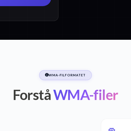
WMA-FILFORMATET
Forstå
WMA-filer