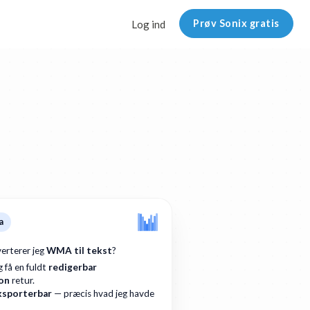
Prøv Sonix gratis
Log ind
a
erterer jeg
WMA til tekst
?
 få en fuldt
redigerbar
ion
retur.
ksporterbar
— præcis hvad jeg havde