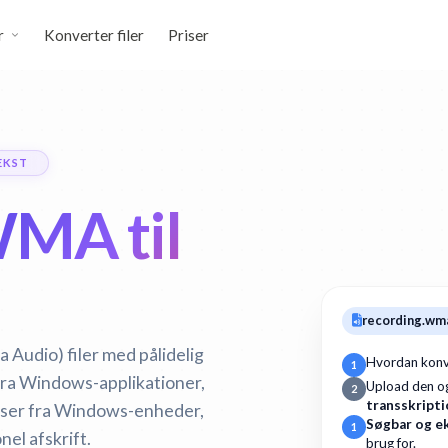
r
Konverter filer
Priser
EKST
MA til
recording.wm
Audio) filer med pålidelig
Hvordan konv
1
fra Windows-applikationer,
Upload den og
2
transskript
lser fra Windows-enheder,
Søgbar og e
1
el afskrift.
brug for.