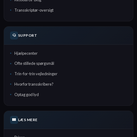
Transskriptør-oversigt
SUPPORT
Hjælpecenter
Ofte stillede spørgsmål
Trin-for-trin vejledninger
Hvorfor transskribere?
Optag god lyd
LÆS MERE