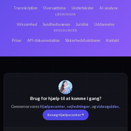
Transskription
Oversættelse
Undertekster
AI-analyse
LØSNINGER
Virksomhed
Sundhedsvæsen
Juridisk
Uddannelse
RESSOURCER
Priser
API-dokumentation
Sikkerhedsfunktioner
Kontakt
Brug for hjælp til at komme i gang?
Gennemse vores
Hjælpecenter
,
vejledninger
, og
videoguides
.
Besøg Hjælpecenter