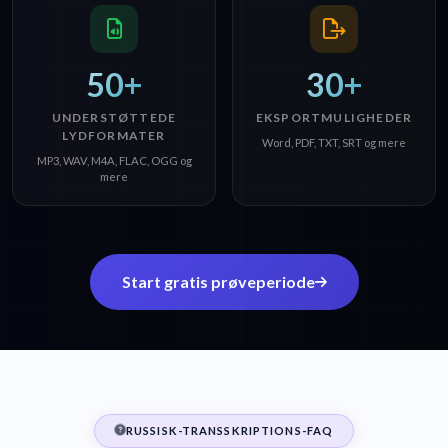
50+
30+
UNDERSTØTTEDE
EKSPORTMULIGHEDER
LYDFORMATER
Word, PDF, TXT, SRT og mere
MP3, WAV, M4A, FLAC, OGG og
mere
Start gratis prøveperiode
RUSSISK-TRANSSKRIPTIONS-FAQ