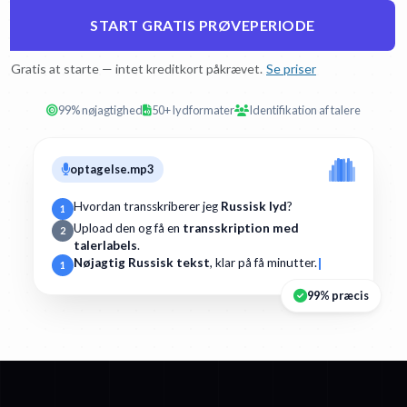
START GRATIS PRØVEPERIODE
Gratis at starte — intet kreditkort påkrævet.
Se priser
99% nøjagtighed
50+ lydformater
Identifikation af talere
optagelse.mp3
Hvordan transskriberer jeg
Russisk lyd
?
1
Upload den og få en
transskription med
2
talerlabels
.
Nøjagtig Russisk tekst
, klar på få minutter.
1
99% præcis