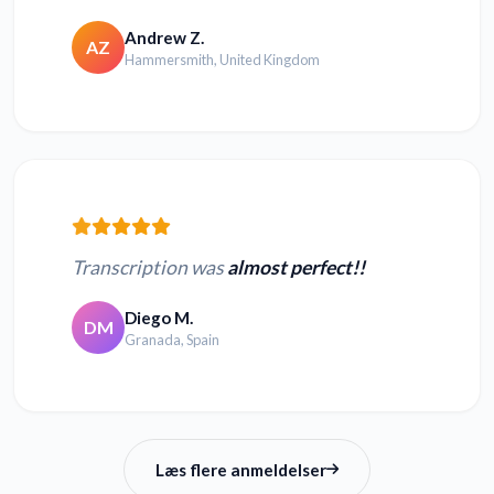
Andrew Z.
AZ
Hammersmith, United Kingdom
Transcription was
almost perfect!!
Diego M.
DM
Granada, Spain
Læs flere anmeldelser