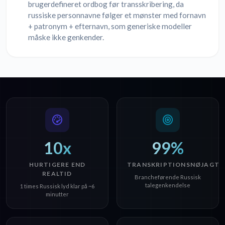
brugerdefineret ordbog før transskribering, da
russiske personnavne følger et mønster med fornavn
+ patronym + efternavn, som generiske modeller
måske ikke genkender.
10x
99%
HURTIGERE END
TRANSKRIPTIONSNØJAGTI
REALTID
Brancheførende Russisk
talegenkendelse
1 times Russisk lyd klar på ~6
minutter