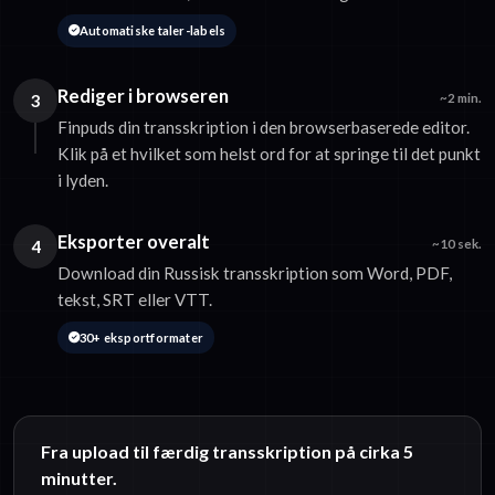
Automatiske taler-labels
Rediger i browseren
3
~2 min.
Finpuds din transskription i den browserbaserede editor.
Klik på et hvilket som helst ord for at springe til det punkt
i lyden.
Eksporter overalt
4
~10 sek.
Download din Russisk transskription som Word, PDF,
tekst, SRT eller VTT.
30+ eksportformater
Fra upload til færdig transskription på cirka 5
minutter.