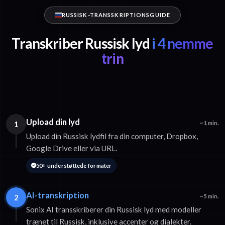
RUSSISK-TRANSSKRIPTIONSGUIDE
Transkriber Russisk lyd
i 4 nemme
trin
Upload din lyd
1
~1 min.
Upload din Russisk lydfil fra din computer, Dropbox,
Google Drive eller via URL.
50+ understøttede formater
AI-transkription
2
~5 min.
Sonix AI transskriberer din Russisk lyd med modeller
trænet til Russisk, inklusive accenter og dialekter.