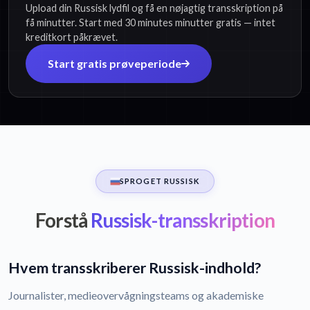
Upload din Russisk lydfil og få en nøjagtig transskription på
få minutter. Start med 30 minutes minutter gratis — intet
kreditkort påkrævet.
Start gratis prøveperiode
SPROGET RUSSISK
Forstå
Russisk-transskription
Hvem transskriberer Russisk-indhold?
Journalister, medieovervågningsteams og akademiske