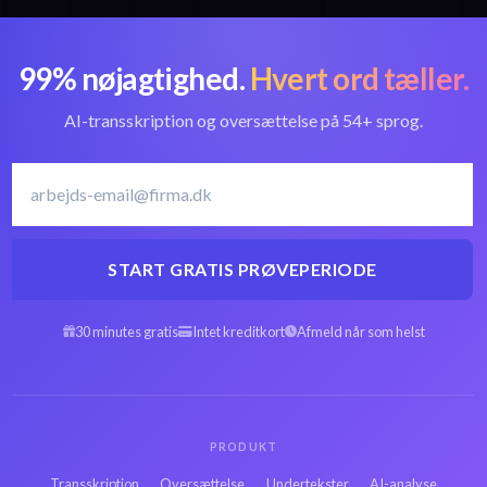
99% nøjagtighed.
Hvert ord tæller.
AI-transskription og oversættelse på 54+ sprog.
START GRATIS PRØVEPERIODE
30 minutes gratis
Intet kreditkort
Afmeld når som helst
PRODUKT
Transskription
Oversættelse
Undertekster
AI-analyse