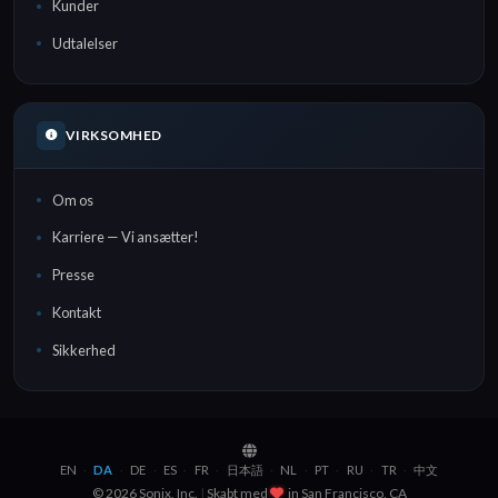
Kunder
Udtalelser
VIRKSOMHED
Om os
Karriere — Vi ansætter!
Presse
Kontakt
Sikkerhed
EN
DA
DE
ES
FR
日本語
NL
PT
RU
TR
中文
·
·
·
·
·
·
·
·
·
·
© 2026 Sonix, Inc.
|
Skabt med
in
Brooklyn, NYC