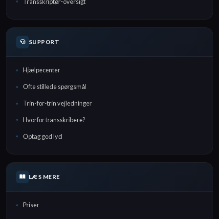
Transskriptør-oversigt
SUPPORT
Hjælpecenter
Ofte stillede spørgsmål
Trin-for-trin vejledninger
Hvorfor transskribere?
Optag god lyd
LÆS MERE
Priser