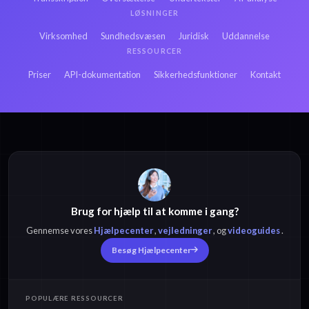
LØSNINGER
Virksomhed
Sundhedsvæsen
Juridisk
Uddannelse
RESSOURCER
Priser
API-dokumentation
Sikkerhedsfunktioner
Kontakt
Brug for hjælp til at komme i gang?
Gennemse vores
Hjælpecenter
,
vejledninger
, og
videoguides
.
Besøg Hjælpecenter
POPULÆRE RESSOURCER