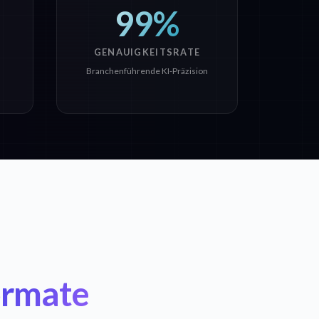
99%
GENAUIGKEITSRATE
Branchenführende KI-Präzision
ormate