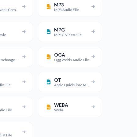
MP3
MPEG Layer II Compressed Audio File
MP3 Audio File
MPG
vie
MPEG Video File
OGA
Material Exchange Format File
Ogg Vorbis Audio File
QT
io File
Apple QuickTime Movie
WEBA
io File
Weba
list File