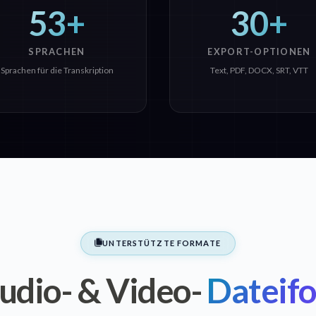
53+
30+
SPRACHEN
EXPORT-OPTIONEN
Sprachen für die Transkription
Text, PDF, DOCX, SRT, VTT
UNTERSTÜTZTE FORMATE
udio- & Video-
Dateif