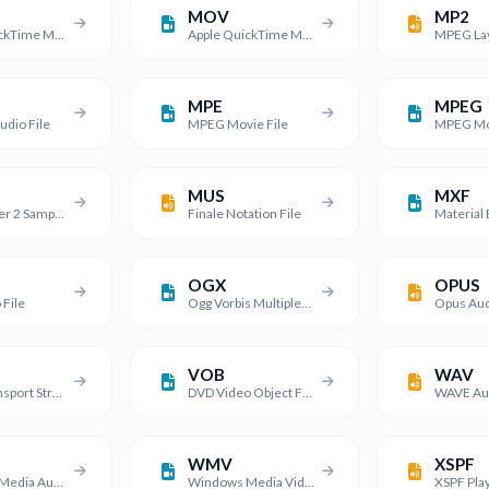
MOV
MP2
Apple QuickTime Movie
Apple QuickTime Movie
MPE
MPEG
dio File
MPEG Movie File
MPEG Mo
MUS
MXF
MadTracker 2 Sample File
Finale Notation File
OGX
OPUS
 File
Ogg Vorbis Multiplexed Media File
Opus Aud
VOB
WAV
Video Transport Stream File
DVD Video Object File
WAVE Aud
WMV
XSPF
Windows Media Audio File
Windows Media Video File
XSPF Play