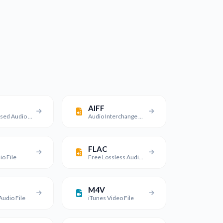
AIFF
Compressed Audio Interchange File
Audio Interchange File Format
FLAC
o File
Free Lossless Audio Codec File
M4V
udio File
iTunes Video File