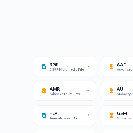
3GP
AAC
3GPP Multimedia File
AMR
AU
Adaptive Multi-Rate Codec File
Audacity A
FLV
GSM
Animate Video File