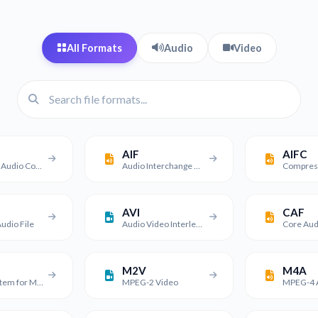
All Formats
Audio
Video
AIF
AIFC
Advanced Audio Coding File
Audio Interchange File Format
AVI
CAF
udio File
Audio Video Interleave File
Core Audi
M2V
M4A
Global System for Mobile Audio File
MPEG-2 Video
MPEG-4 A