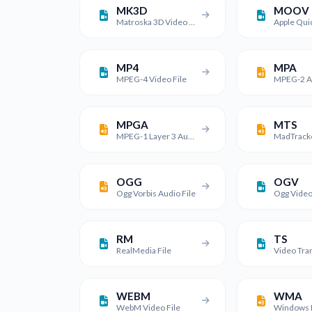
MK3D
MOOV
Matroska 3D Video File
MP4
MPA
MPEG-4 Video File
MPEG-2 Au
MPGA
MTS
MPEG-1 Layer 3 Audio File
OGG
OGV
Ogg Vorbis Audio File
Ogg Video
RM
TS
RealMedia File
WEBM
WMA
WebM Video File