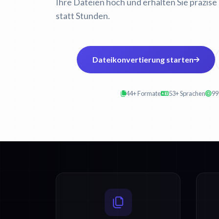
Ihre Dateien hoch und erhalten Sie präzise
statt Stunden.
Dateikonvertierung starten
44+ Formate
53+ Sprachen
99