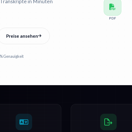
 Transkripte in Minuten
PDF
Preise ansehen
% Genauigkeit