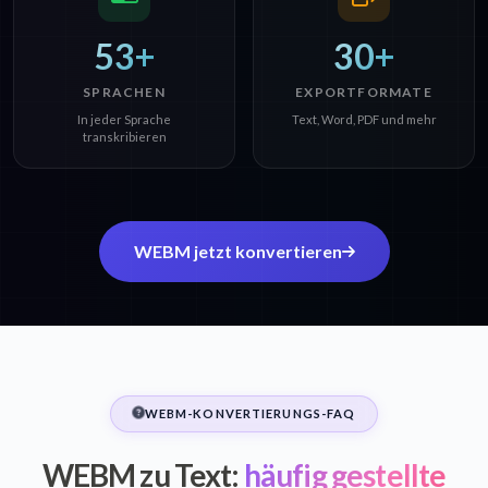
53+
30+
SPRACHEN
EXPORTFORMATE
In jeder Sprache
Text, Word, PDF und mehr
transkribieren
WEBM jetzt konvertieren
WEBM-KONVERTIERUNGS-FAQ
WEBM zu Text:
häufig gestellte