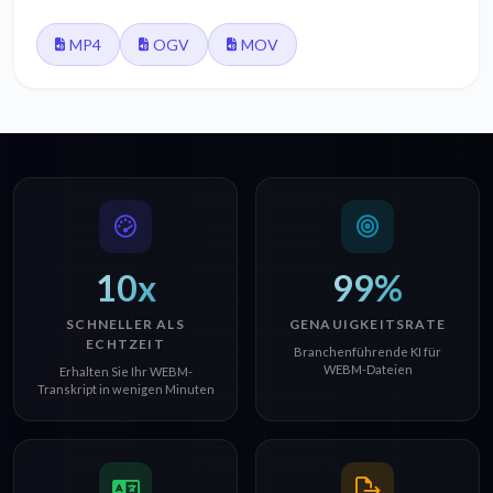
MP4
OGV
MOV
10x
99%
SCHNELLER ALS
GENAUIGKEITSRATE
ECHTZEIT
Branchenführende KI für
WEBM-Dateien
Erhalten Sie Ihr WEBM-
Transkript in wenigen Minuten