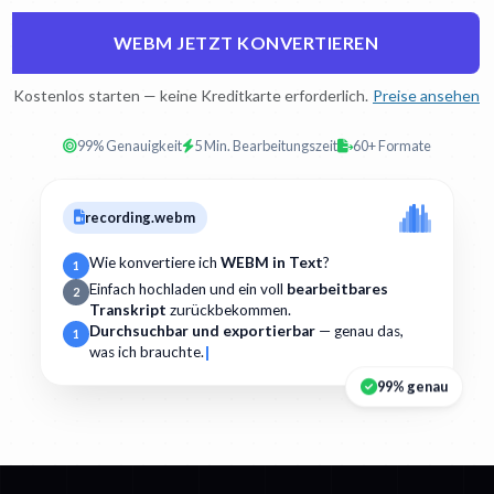
WEBM JETZT KONVERTIEREN
Kostenlos starten — keine Kreditkarte erforderlich.
Preise ansehen
99% Genauigkeit
5 Min. Bearbeitungszeit
60+ Formate
recording.webm
Wie konvertiere ich
WEBM in Text
?
1
Einfach hochladen und ein voll
bearbeitbares
2
Transkript
zurückbekommen.
Durchsuchbar und exportierbar
— genau das,
1
was ich brauchte.
99% genau