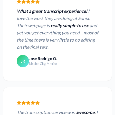
What a great transcript experience!
I
love the work they are doing at Sonix.
Their webpage is
really simple to use
and
MP4 in Text
MOV in Text
yet you get everything you need... most of
umwandeln
umwandeln
the time there is very little to no editing
on the final text.
TS in Text
3GP in Text
umwandeln
umwandeln
Jose Rodrigo O.
JR
Mexico City, Mexico
MPEG in Text
WMV in Text
umwandeln
umwandeln
MPG in Text
QT in Text
umwandeln
umwandeln
The transcription service was
awesome.
I