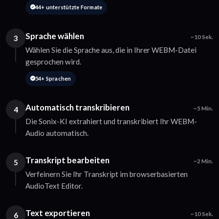
44+ unterstützte Formate
Sprache wählen
3
~10 Sek.
Wählen Sie die Sprache aus, die in Ihrer WEBM-Datei
gesprochen wird.
54+ Sprachen
Automatisch transkribieren
4
~5 Min.
Die Sonix-KI extrahiert und transkribiert Ihr WEBM-
Audio automatisch.
Transkript bearbeiten
5
~2 Min.
Verfeinern Sie Ihr Transkript im browserbasierten
AudioText Editor.
Text exportieren
6
~10 Sek.