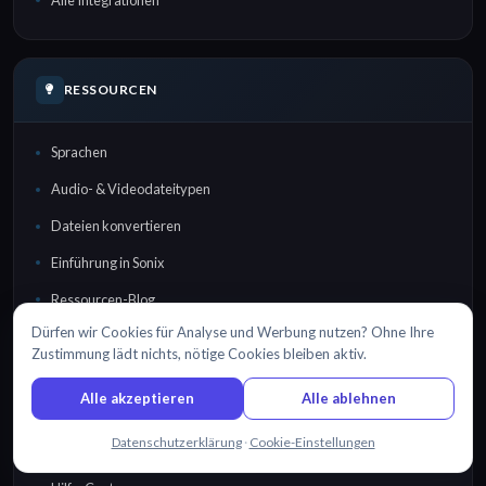
RESSOURCEN
Sprachen
Audio- & Videodateitypen
Dateien konvertieren
Einführung in Sonix
Ressourcen-Blog
Dürfen wir Cookies für Analyse und Werbung nutzen? Ohne Ihre
Transkriptoren-Verzeichnis
Zustimmung lädt nichts, nötige Cookies bleiben aktiv.
Alle akzeptieren
Alle ablehnen
SUPPORT
Chatten Sie mit uns
Datenschutzerklärung
·
Cookie-Einstellungen