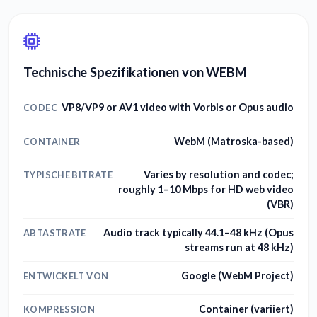
Technische Spezifikationen von WEBM
VP8/VP9 or AV1 video with Vorbis or Opus audio
CODEC
WebM (Matroska-based)
CONTAINER
Varies by resolution and codec;
TYPISCHE BITRATE
roughly 1–10 Mbps for HD web video
(VBR)
Audio track typically 44.1–48 kHz (Opus
ABTASTRATE
streams run at 48 kHz)
Google (WebM Project)
ENTWICKELT VON
Container (variiert)
KOMPRESSION