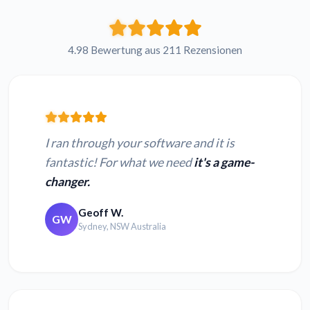
Französisch MTS zu
Russisch MTS zu
Text
Text
4.98 Bewertung aus 211 Rezensionen
Japanisch MTS zu
Hindi MTS zu Text
Text
I ran through your software and it is
fantastic! For what we need
it's a game-
changer.
MP3 in Text
M4A in Text
umwandeln
umwandeln
Geoff W.
GW
Sydney, NSW Australia
OPUS in Text
OGG in Text
umwandeln
umwandeln