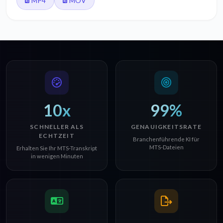
MP4
MOV
10x
99%
SCHNELLER ALS
GENAUIGKEITSRATE
ECHTZEIT
Branchenführende KI für
MTS-Dateien
Erhalten Sie Ihr MTS-Transkript
in wenigen Minuten