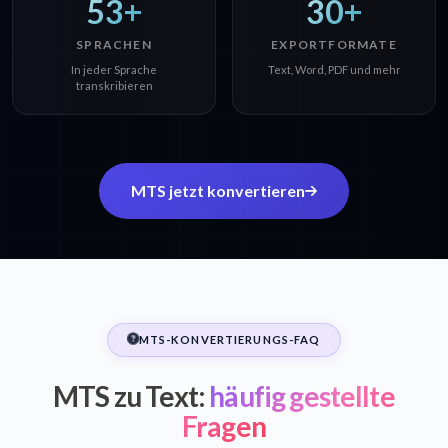
53+
30+
SPRACHEN
EXPORTFORMATE
In jeder Sprache
Text, Word, PDF und mehr
transkribieren
MTS jetzt konvertieren
MTS-KONVERTIERUNGS-FAQ
MTS zu Text:
häufig gestellte
Fragen