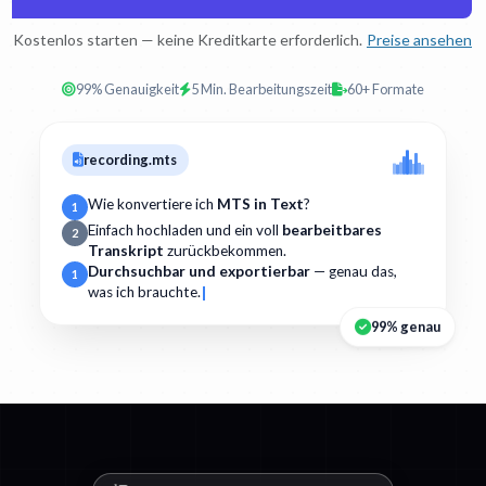
Kostenlos starten — keine Kreditkarte erforderlich.
Preise ansehen
99% Genauigkeit
5 Min. Bearbeitungszeit
60+ Formate
recording.mts
Wie konvertiere ich
MTS in Text
?
1
Einfach hochladen und ein voll
bearbeitbares
2
Transkript
zurückbekommen.
Durchsuchbar und exportierbar
— genau das,
1
was ich brauchte.
99% genau