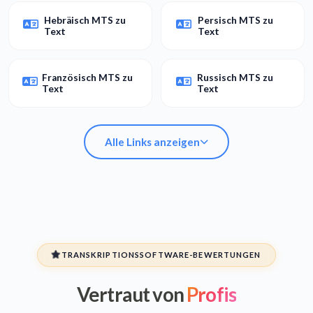
Hebräisch MTS zu
Persisch MTS zu
Text
Text
Französisch MTS zu
Russisch MTS zu
Text
Text
Alle Links anzeigen
Arabisch MTS zu
Spanisch MTS zu
Text
Text
TRANSKRIPTIONSSOFTWARE-BEWERTUNGEN
Vertraut von
Profis
Hebräisch MTS zu
Persisch MTS zu
Text
Text