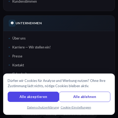
Kundenstimmen
UNTERNEHMEN
Über uns
Karriere — Wir stellen ein!
Presse
Kontakt
Sicherheit
Dürfen wir Cookies für Analyse und Werbung nutzen? Ohne Ihre
Zustimmung lädt nichts, nötige Cookies bleiben aktiv.
Alle akzeptieren
Alle ablehnen
EN
DA
DE
ES
FR
日本語
NL
PT
RU
TR
中文
·
·
·
·
·
·
·
·
·
·
Chatten Sie mit uns
Datenschutzerklärung
·
Cookie-Einstellungen
© 2026 Sonix, Inc.
|
Erstellt mit
in
Brooklyn, NYC
Anmelden
Sitemap
Datenschutzrichtlinie