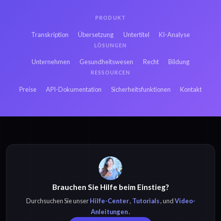
PRODUKT
Transkription
Übersetzung
Untertitel
KI-Analyse
LÖSUNGEN
Unternehmen
Gesundheitswesen
Recht
Bildung
RESSOURCEN
Preise
API-Dokumentation
Sicherheitsfunktionen
Kontakt
Brauchen Sie Hilfe beim Einstieg?
Durchsuchen Sie unser
Hilfe-Center
,
Tutorials
, und
Video-
Anleitungen
.