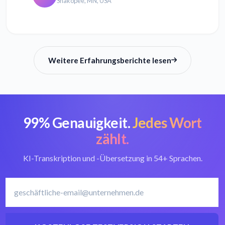
Shakopee, MN, USA
AAC in Text
WMA in Text
umwandeln
umwandeln
Weitere Erfahrungsberichte lesen
99% Genauigkeit.
Jedes Wort
zählt.
KI-Transkription und -Übersetzung in 54+ Sprachen.