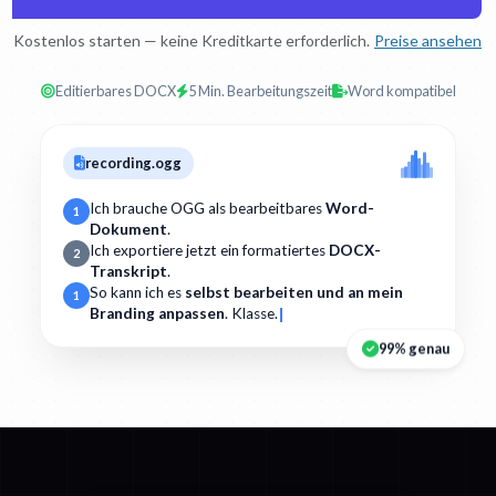
Kostenlos starten — keine Kreditkarte erforderlich.
Preise ansehen
Editierbares DOCX
5 Min. Bearbeitungszeit
Word kompatibel
recording.ogg
Ich brauche OGG als bearbeitbares
Word-
1
Dokument
.
Ich exportiere jetzt ein formatiertes
DOCX-
2
Transkript
.
So kann ich es
selbst bearbeiten und an mein
1
Branding anpassen
. Klasse.
99% genau