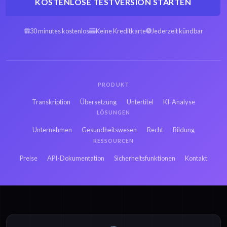
KOSTENLOSE TESTVERSION STARTEN
30 minutes kostenlos
Keine Kreditkarte
Jederzeit kündbar
PRODUKT
Transkription
Übersetzung
Untertitel
KI-Analyse
LÖSUNGEN
Unternehmen
Gesundheitswesen
Recht
Bildung
RESSOURCEN
Preise
API-Dokumentation
Sicherheitsfunktionen
Kontakt