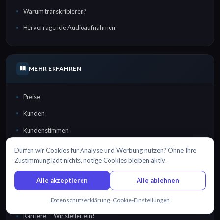
Warum transkribieren?
Hervorragende Audioaufnahmen
MEHR ERFAHREN
Preise
Kunden
Kundenstimmen
Dürfen wir Cookies für Analyse und Werbung nutzen? Ohne Ihre
Zustimmung lädt nichts, nötige Cookies bleiben aktiv.
UNTERNEHMEN
Alle akzeptieren
Alle ablehnen
Über uns
Chatten Sie mit uns
Datenschutzerklärung
·
Cookie-Einstellungen
Karriere — Wir stellen ein!