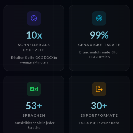
10x
99%
SCHNELLER ALS
GENAUIGKEITSRATE
ECHTZEIT
Branchenführende KI für
OGG Dateien
Erhalten Sie Ihr OGG DOCX in
wenigen Minuten
53+
30+
SPRACHEN
EXPORTFORMATE
Transkribieren Sie in jeder
DOCX, PDF, Text und mehr
Sprache