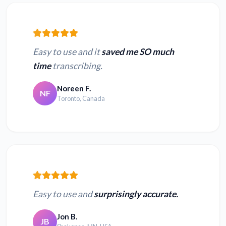
Japanisch OGG zu
Hindi OGG zu Text
Text
Easy to use and it
saved me SO much
time
transcribing.
Noreen F.
MP3 in Text
NF
M4A in Text
Toronto, Canada
umwandeln
umwandeln
OPUS in Text
WAV in Text
umwandeln
umwandeln
AMR in Text
AU in Text
umwandeln
umwandeln
Easy to use and
surprisingly accurate.
Jon B.
MUS in Text
XSPF in Text
JB
umwandeln
umwandeln