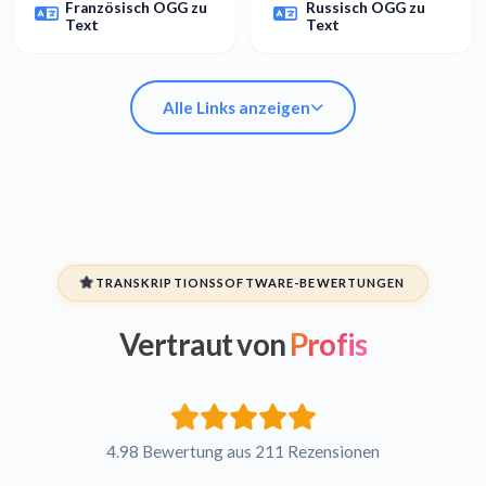
Französisch OGG zu
Russisch OGG zu
Text
Text
Alle Links anzeigen
Arabisch OGG zu
Spanisch OGG zu
Text
Text
TRANSKRIPTIONSSOFTWARE-BEWERTUNGEN
Vertraut von
Profis
Hebräisch OGG zu
Persisch OGG zu
Text
Text
Französisch OGG zu
Russisch OGG zu
Text
Text
4.98 Bewertung aus 211 Rezensionen