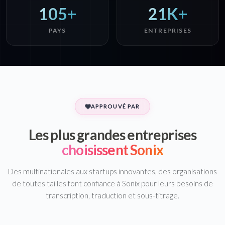
105+
21K+
PAYS
ENTREPRISES
APPROUVÉ PAR
Les plus grandes entreprises
choisissent Sonix
Des multinationales aux startups innovantes, des organisations
de toutes tailles font confiance à Sonix pour leurs besoins de
transcription, traduction et sous-titrage.