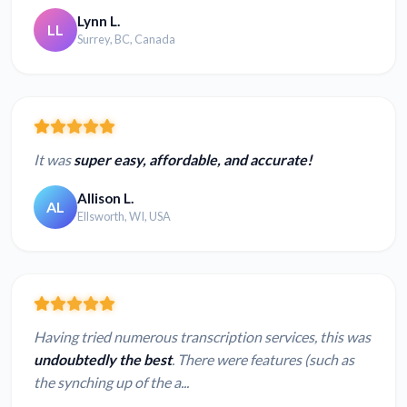
Lynn L.
LL
Surrey, BC, Canada
It was
super easy, affordable, and accurate!
Allison L.
AL
Ellsworth, WI, USA
Having tried numerous transcription services, this was
undoubtedly the best
. There were features (such as
the synching up of the a...