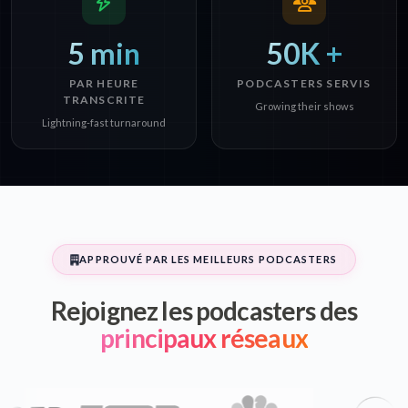
5 min
50K +
PAR HEURE
PODCASTERS SERVIS
TRANSCRITE
Growing their shows
Lightning-fast turnaround
APPROUVÉ PAR LES MEILLEURS PODCASTERS
Rejoignez les podcasters des
principaux réseaux