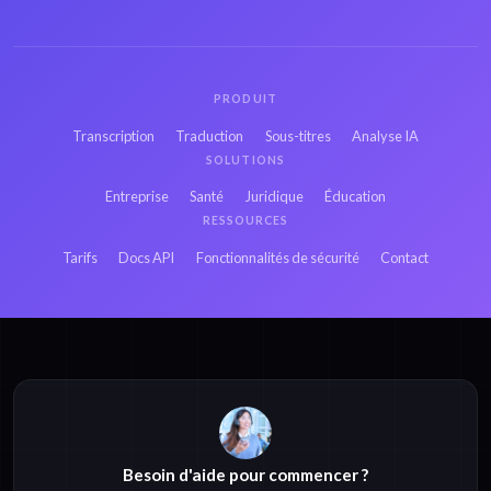
PRODUIT
Transcription
Traduction
Sous-titres
Analyse IA
SOLUTIONS
Entreprise
Santé
Juridique
Éducation
RESSOURCES
Tarifs
Docs API
Fonctionnalités de sécurité
Contact
Besoin d'aide pour commencer ?