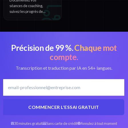
Documentez vos
séances de coaching,
suivez les progrès de
vos clients et partagez
des enseignements
grâce à des
transcriptions précises.
Précision de 99 %.
Chaque mot
compte.
Transcription et traduction par IA en 54+ langues.
COMMENCER L'ESSAI GRATUIT
30 minutes gratuit
Sans carte de crédit
Annulez à tout moment