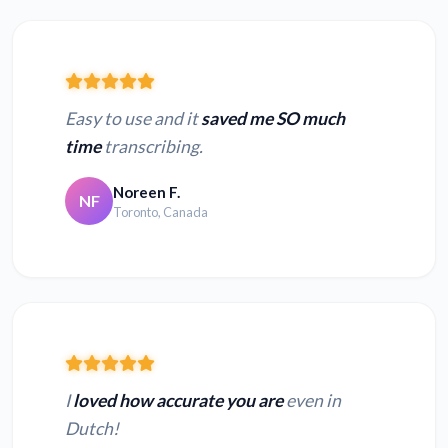
Easy to use and it
saved me SO much
time
transcribing.
Noreen F.
NF
Toronto, Canada
I
loved how accurate you are
even in
Dutch!