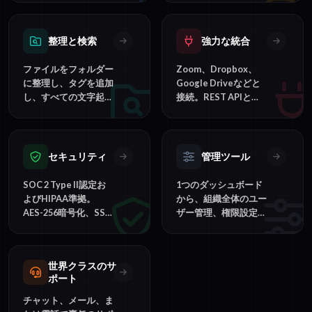
スへのコンテンツの直
チームに最適です。
接公開が可能です。
整理と検索
強力な統合
ファイルをフォルダー
Zoom、Dropbox、
に整理し、タグを追加
Google Driveなどと
し、すべての文字起こ
接続。REST APIとウ
しを検索して、単語や
ェブフックを使用して
フレーズをすぐに見つ
ワークフローを自動化
けることができます。
します。
セキュリティ
管理ツール
SOC 2 Type II認定お
1つのダッシュボード
よびHIPAA準拠。
から、組織全体のユー
AES-256暗号化、SSO
ザー管理、権限設定、
サポート、エンタープ
使用状況の追跡、請求
ライズ級のデータ保護
の管理を行えます。
を提供します。
世界クラスのサ
ポート
チャット、メール、ま