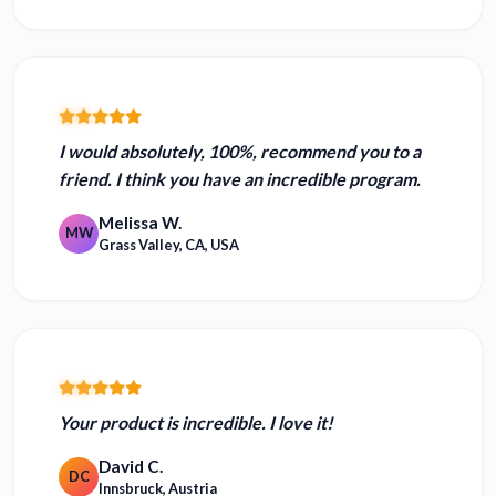
I would absolutely, 100%, recommend you to a
friend. I think you have an
incredible program.
Melissa W.
MW
Grass Valley, CA, USA
Your product is
incredible.
I love it!
David C.
DC
Innsbruck, Austria