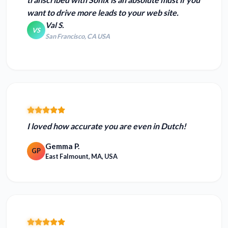
want to drive more leads to your web site.
Val S.
VS
San Francisco, CA USA
I
loved how accurate you are
even in Dutch!
Gemma P.
GP
East Falmount, MA, USA