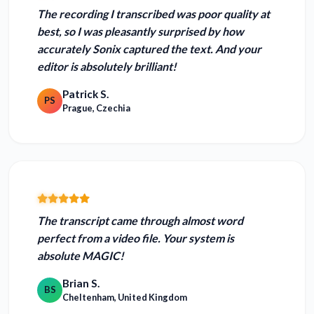
The recording I transcribed was poor quality at
best, so I was pleasantly
surprised by how
accurately Sonix captured the text.
And your
editor is absolutely brilliant!
Patrick S.
PS
Prague, Czechia
The transcript came through almost word
perfect from a video file. Your system is
absolute MAGIC!
Brian S.
BS
Cheltenham, United Kingdom