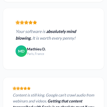
Your software is
absolutely mind
blowing.
It is worth every penny!
Mathieu D.
MD
Paris, France
Content is still king. Google can’t crawl audio from
webinars and videos.
Getting that content
transcribed with Sonix is an absolute must if you