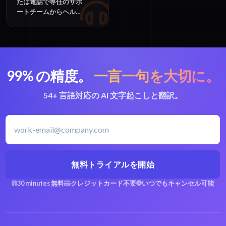
たは電話で専任のサポ
ートチームからヘルプ
を受けられます。エン
タープライズのお客様
には優先的なサポート
を提供します。
99% の精度。
一言一句を大切に。
54+ 言語対応の AI 文字起こしと翻訳。
無料トライアルを開始
30 minutes 無料
クレジットカード不要
いつでもキャンセル可能