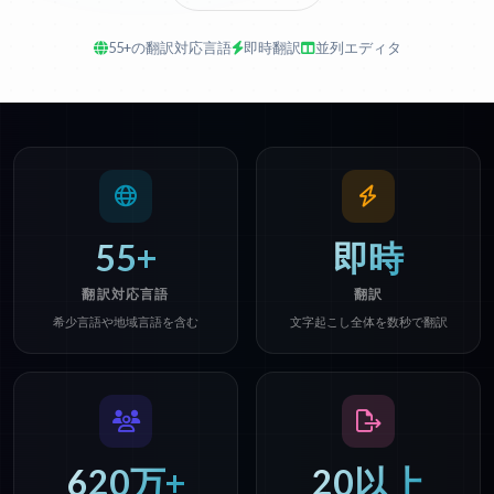
55+の翻訳対応言語
即時翻訳
並列エディタ
55+
即時
翻訳対応言語
翻訳
希少言語や地域言語を含む
文字起こし全体を数秒で翻訳
620万+
20以上