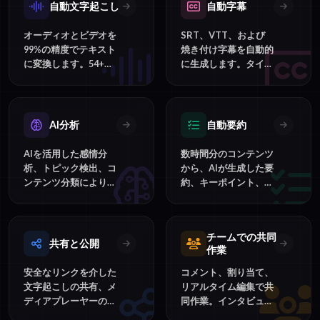
自動文字起こし
自動字幕
オーディオとビデオを
SRT、VTT、および
99%の精度でテキスト
焼き付け字幕を自動的
に変換します。54+の
に生成します。タイミ
言語、話者特定、単語
ングやスタイリングを
レベルのタイムスタン
カスタマイズし、あら
プをサポートしていま
ゆるビデオプラットフ
す。
ォーム向けにエクスポ
AI分析
自動要約
ートできます。
AIを活用した感情分
数時間分のコンテンツ
析、トピック検出、コ
から、AIが生成した要
ンテンツ分類により、
約、キーポイント、ア
文字起こしからインサ
クションアイテムを数
イトを抽出します。
秒で取得できます。
チームでの共同
共有と公開
作業
安全なリンクを介した
コメント、割り当て、
文字起こしの共有、メ
リアルタイム編集で共
ディアプレーヤーの埋
同作業。インタビュー
め込み、オーディエン
や会議をレビューする