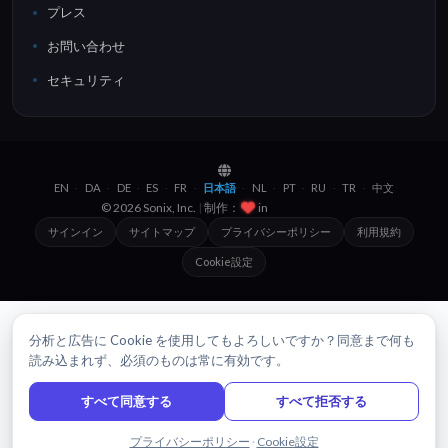
プレス
お問い合わせ
セキュリティ
EN
DA
DE
ES
FR
日本語
NL
PT
RU
TR
中文
·
·
·
·
·
·
·
·
·
·
© 2026 Sonix, Inc.
|
制作：
in
Brooklyn, NYC
サインイン
サイトマップ
プライバシーポリシー
利用規約
Cookie設定
分析と広告に Cookie を使用してもよろしいですか？同意まで何も
読み込まれず、必須のものは常に有効です。
すべて同意する
すべて拒否する
チャットで問い合わせる
プライバシーポリシー
·
Cookie設定