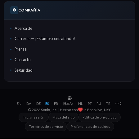
COMPAÑÍA
Acerca de
Carreras — ¡Estamos contratando!
Prensa
Contacto
Seguridad
EN
DA
DE
ES
FR
日本語
NL
PT
RU
TR
中文
·
·
·
·
·
·
·
·
·
·
© 2026 Sonix, Inc.
|
Hecho con
in
Brooklyn, NYC
Iniciar sesión
Mapa del sitio
Política de privacidad
Términos de servicio
Preferencias de cookies