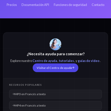
Precios
Documentación API
Funciones de seguridad
Contacto
MP3 en Francés a
MP4 en Francés a
texto
texto
¿Necesita ayuda para comenzar?
M4A en Francés a
OPUS en Francés a
texto
texto
Explore nuestro
Centro de ayuda
,
tutoriales
, y
guías de video
.
Visitar el Centro de ayuda
OGG en Francés a
WAV en Francés a
texto
texto
RECURSOS POPULARES
MP3 en Francés a texto
MP4 en Francés a texto