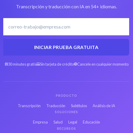
Software de
Transcripción y traducción con IA en 54+ idiomas.
transcripción en
Transcribir Francés
Francés
INICIAR PRUEBA GRATUITA
MOOV en Árabe a
MOOV en Español a
texto
texto
30 minutes gratis
Sin tarjeta de crédito
Cancele en cualquier momento
MOOV en Hebreo a
MOOV en Persa a
texto
texto
PRODUCTO
MOOV en Ruso a
MOOV en Japonés a
Transcripción
Traducción
Subtítulos
Análisis de IA
texto
texto
SOLUCIONES
Empresa
Salud
Legal
Educación
MOOV en Hindi a
MOOV en Bengalí a
RECURSOS
texto
texto