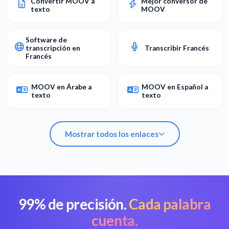
Convertir MOOV a
Mejor conversor de
texto
MOOV
Software de
transcripción en
Transcribir Francés
Francés
MOOV en Árabe a
MOOV en Español a
texto
texto
Mostrar todos los enlaces
99% de precisión.
Cada palabra
Convertir MOOV a
Mejor conversor de
texto
MOOV
cuenta.