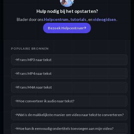
Hulp nodig bij het opstarten?
Frans M4A naar
Frans OPUS naar
tekst
tekst
Blader door ons
Helpcentrum
,
tutorials
, en
videogidsen
.
Bezoek Helpcentrum
Frans OGG naar
Frans WAV naar
tekst
tekst
POPULAIRE BRONNEN
Frans MP3 naar tekst
Frans MP4 naar tekst
Frans M4A naar tekst
Hoe converteer ik audio naar tekst?
Wat is de makkelijkste manier om video naar tekst te converteren?
Hoe kan ik eenvoudig ondertitels toevoegen aan mijn video?