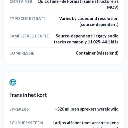
QuickTime File Format (same structure as
CONTAINER
MOV)
Varies by codec and resolution
TYPISCHE BITRATE
(source-dependent)
Source-dependent; legacy audio
SAMPLEFREQUENTIE
tracks commonly 11.025–44.1 kHz
Container (wisselend)
COMPRESSIE
Frans in het kort
~320 miljoen sprekers wereldwijd
SPREKERS
Latijns alfabet (met accenttekens
SCHRIJFSYSTEEM