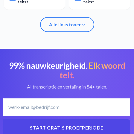
tekst
tekst
Alle links tonen
99% nauwkeurigheid.
Elk woord
MOOV naar tekst
Beste MOOV-
converteren
converter
telt.
AI transcriptie en vertaling in 54+ talen.
Frans
Frans transcriberen
transcriptiesoftware
START GRATIS PROEFPERIODE