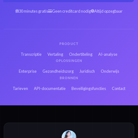
Arabisch MOOV naar
Spaans MOOV naar
tekst
tekst
30 minutes gratis
Geen creditcard nodig
Altijd opzegbaar
Hebreeuws MOOV
Perzisch MOOV naar
naar tekst
tekst
PRODUCT
Russisch MOOV naar
Japans MOOV naar
Transcriptie
Vertaling
Ondertiteling
AI-analyse
tekst
tekst
OPLOSSINGEN
Enterprise
Gezondheidszorg
Juridisch
Onderwijs
Hindi MOOV naar
Bengaals MOOV naar
BRONNEN
tekst
tekst
Tarieven
API-documentatie
Beveiligingsfuncties
Contact
Frans MP3 naar tekst
Frans MP4 naar tekst