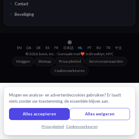
Contact
Beveiliging
EN
DA
DE
ES
FR
日本語
NL
PT
RU
TR
中文
·
·
·
·
·
·
·
·
·
·
© 2026 Sonix, Inc.
|
Gemaakt met
in
Brooklyn, NYC
Inloggen
Sitemap
Privacybeleid
Servicevoorwaarden
Cookievoorkeuren
Mogen we analyse- en advertentiecookies gebruiken? Er laadt
niets zonder uw toestemming, de essentiële blijven aan.
Alles accepteren
Alles weigeren
Chat met ons
Privacybeleid
·
Cookievoorkeuren