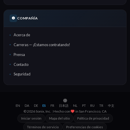
COMPAÑÍA
Acerca de
Carreras — ¡Estamos contratando!
Prensa
Contacto
Seguridad
EN
DA
DE
ES
FR
日本語
NL
PT
RU
TR
中文
·
·
·
·
·
·
·
·
·
·
© 2026 Sonix, Inc.
|
Hecho con
in
Brooklyn, NYC
Iniciar sesión
Mapa del sitio
Política de privacidad
Términos de servicio
Preferencias de cookies