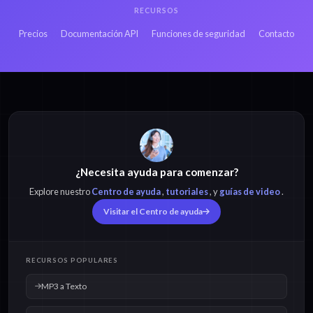
RECURSOS
Precios
Documentación API
Funciones de seguridad
Contacto
¿Necesita ayuda para comenzar?
Explore nuestro
Centro de ayuda
,
tutoriales
, y
guías de video
.
Visitar el Centro de ayuda
RECURSOS POPULARES
MP3 a Texto