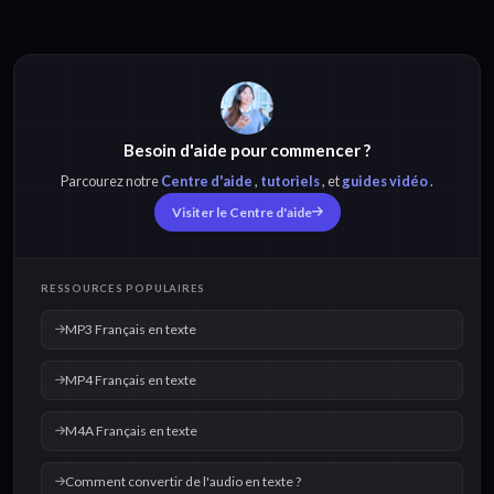
MP3 Français en
MP4 Français en
texte
texte
Besoin d'aide pour commencer ?
M4A Français en
OPUS Français en
texte
texte
Parcourez notre
Centre d'aide
,
tutoriels
, et
guides vidéo
.
Visiter le Centre d'aide
OGG Français en
WAV Français en
texte
texte
RESSOURCES POPULAIRES
MP3 Français en texte
MP4 Français en texte
M4A Français en texte
Comment convertir de l'audio en texte ?