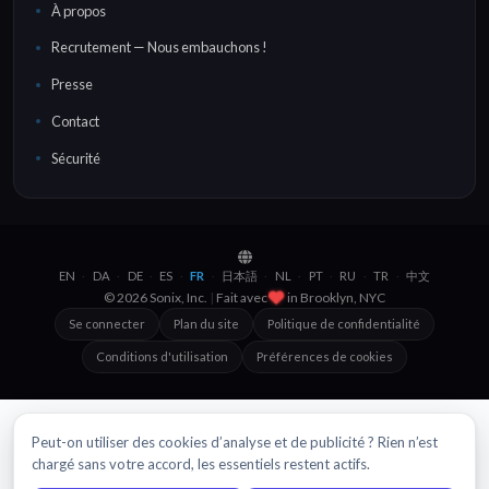
À propos
Recrutement — Nous embauchons !
Presse
Contact
Sécurité
EN
DA
DE
ES
FR
日本語
NL
PT
RU
TR
中文
·
·
·
·
·
·
·
·
·
·
© 2026 Sonix, Inc.
|
Fait avec
in
Brooklyn, NYC
Se connecter
Plan du site
Politique de confidentialité
Conditions d'utilisation
Préférences de cookies
Peut-on utiliser des cookies d’analyse et de publicité ? Rien n’est
chargé sans votre accord, les essentiels restent actifs.