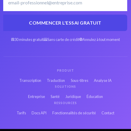
COMMENCER L'ESSAI GRATUIT
MOOV Arabe en
MOOV Espagnol en
texte
texte
30 minutes gratuit
Sans carte de crédit
Annulez à tout moment
MOOV Hébreu en
MOOV Persan en
texte
texte
PRODUIT
MOOV Russe en
MOOV Japonais en
Transcription
Traduction
Sous-titres
Analyse IA
texte
texte
SOLUTIONS
Entreprise
Santé
Juridique
Éducation
MOOV Hindi en
MOOV Bengali en
RESSOURCES
texte
texte
Tarifs
Docs API
Fonctionnalités de sécurité
Contact