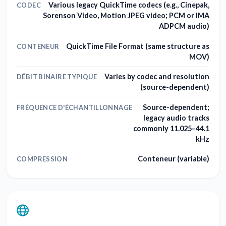
Various legacy QuickTime codecs (e.g., Cinepak,
CODEC
Sorenson Video, Motion JPEG video; PCM or IMA
ADPCM audio)
QuickTime File Format (same structure as
CONTENEUR
MOV)
Varies by codec and resolution
DÉBIT BINAIRE TYPIQUE
(source-dependent)
Source-dependent;
FRÉQUENCE D'ÉCHANTILLONNAGE
legacy audio tracks
commonly 11.025–44.1
kHz
Conteneur (variable)
COMPRESSION