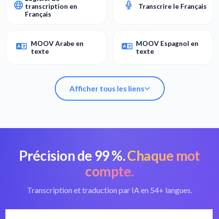
transcription en
Transcrire le Français
Français
MOOV Arabe en
MOOV Espagnol en
texte
texte
Afficher tous les liens
Précision de 99 %.
Chaque mot
Convertir MOOV en
Meilleur convertisseur
texte
MOOV
compte.
Logiciel de
Transcription et traduction par IA en 54+ langues.
transcription en
Transcrire le Français
Français