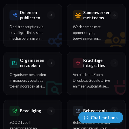
onderwerpdetectie en
kernpunten en
contentcategorisatie.
actiepunten van uren
Delen en
Samenwerken
aan content.
publiceren
met teams
Deel transcripties via
Werk samen met
beveiligde links, sluit
opmerkingen,
mediaspelers in en
toewijzingen en
publiceer content
realtime bewerking.
rechtstreeks voor je
Perfect voor teams die
publiek.
interviews en
Organiseren
Krachtige
vergaderingen
en zoeken
integraties
beoordelen.
Organiseer bestanden
Verbind met Zoom,
in mappen, voeg tags
Dropbox, Google Drive
toe en doorzoek al je
en meer. Automatiseer
transcripties om elk
workflows met onze
woord of zinsdeel
REST API en
direct te vinden.
webhooks.
Beveiliging
Beheertools
Chat met ons
SOC 2 Type II
Beheer gebruikers, stel
gecertificeerd en
machtigingen in, volg