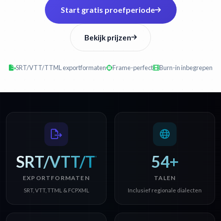
Start gratis proefperiode
Bekijk prijzen
SRT/VTT/TTML exportformaten
Frame-perfect
Burn-in inbegrepen
SRT/VTT/TTML
54+
EXPORTFORMATEN
TALEN
SRT, VTT, TTML & FCPXML
Inclusief regionale dialecten