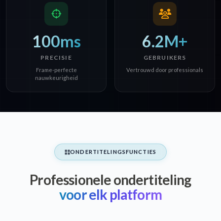
100ms
6.2M+
PRECISIE
GEBRUIKERS
Frame-perfecte
Vertrouwd door professionals
nauwkeurigheid
ONDERTITELINGSFUNCTIES
Professionele ondertiteling
voor elk platform