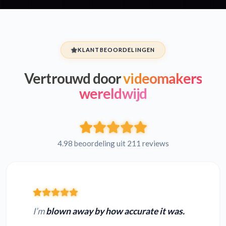
KLANTBEOORDELINGEN
Vertrouwd door
videomakers
wereldwijd
4.98 beoordeling uit 211 reviews
I’m
blown away by how accurate it was.