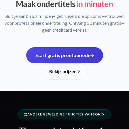
Maak ondertitels
in minuten
Sluit je aan bij 6.2 miljoen+ gebruikers die op Sonix vertrouwen
voor professionele ondertiteling. Ontvang 30 minuten gratis—
geen creditcard vereist.
Start gratis proefperiode
Bekijk prijzen
ANDERE GEWELDIGE FUNCTIES VAN SONIX