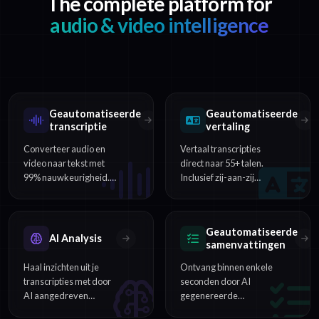
The complete platform for
audio & video intelligence
Geautomatiseerde
Geautomatiseerde
transcriptie
vertaling
Converteer audio en
Vertaal transcripties
video naar tekst met
direct naar 55+ talen.
99% nauwkeurigheid.
Inclusief zij-aan-zij
Ondersteuning voor
vergelijking en export
54+ talen,
van ondertiteling in
sprekeridentificatie en
meerdere talen.
Geautomatiseerde
tijdstempels op
AI Analysis
samenvattingen
woordniveau.
Haal inzichten uit je
Ontvang binnen enkele
transcripties met door
seconden door AI
AI aangedreven
gegenereerde
sentimentanalyse,
samenvattingen,