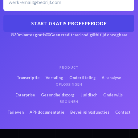
START GRATIS PROEFPERIODE
30 minutes gratis
Geen creditcard nodig
Altijd opzegbaar
PRODUCT
Transcriptie
Vertaling
Ondertiteling
AI-analyse
OPLOSSINGEN
Enterprise
Gezondheidszorg
Juridisch
Onderwijs
BRONNEN
Tarieven
API-documentatie
Beveiligingsfuncties
Contact