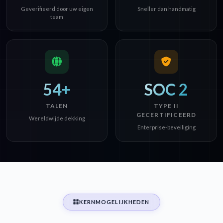
Geverifieerd door uw eigen
Sneller dan handmatig
team
54+
SOC 2
TALEN
TYPE II
GECERTIFICEERD
Wereldwijde dekking
Enterprise-beveiliging
KERNMOGELIJKHEDEN