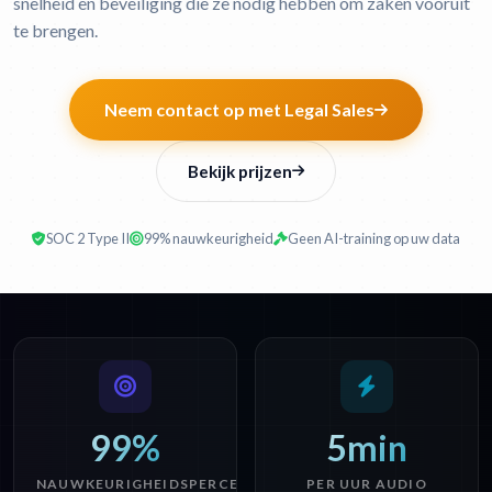
snelheid en beveiliging die ze nodig hebben om zaken vooruit
te brengen.
Neem contact op met Legal Sales
Bekijk prijzen
SOC 2 Type II
99% nauwkeurigheid
Geen AI-training op uw data
99%
5min
NAUWKEURIGHEIDSPERCENTAGE
PER UUR AUDIO