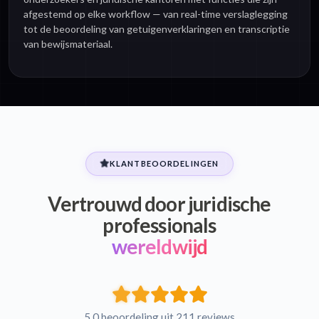
afgestemd op elke workflow — van real-time verslaglegging
tot de beoordeling van getuigenverklaringen en transcriptie
van bewijsmateriaal.
KLANTBEOORDELINGEN
Vertrouwd door juridische
professionals
wereldwijd
5.0 beoordeling uit 211 reviews