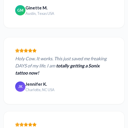
Ginette M.
GM
Austin, Texas USA
Holy Cow. It works. This just saved me freaking
DAYS of my life. I am
totally getting a Sonix
tattoo now!
Jennifer K.
JK
Charlotte, NC USA