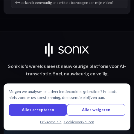
Hoe kan ik eenvoudig ondertitels toevoegen aan mijn video?
Sonix is 's werelds meest nauwkeurige platform voor
AI-
transcriptie
.
Snel
,
nauwkeurig
en
veilig
.
Mogen we analyse- en advertentiecookies gebruiken? Er laadt
niets zonder uw toestemming, de essentiële blijven aan.
Alles accepteren
Alles weigeren
Chat met ons
Privacybeleid
·
Cookievoorkeuren
PRODUCTOVERZICHT