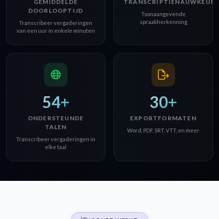
GEMIDDELDE
TRANSCRIPTIENAUWKEURI
DOORLOOPTIJD
Toonaangevende
spraakherkenning
Transcribeer vergaderingen
van een uur in enkele minuten
54+
30+
ONDERSTEUNDE
EXPORTFORMATEN
TALEN
Word, PDF, SRT, VTT, en meer
Transcribeer vergaderingen in
elke taal