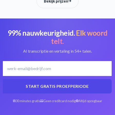
Bekijk prijzen
99% nauwkeurigheid.
Elk woord
telt.
AI transcriptie en vertaling in 54+ talen.
START GRATIS PROEFPERIODE
30 minutes gratis
Geen creditcard nodig
Altijd opzegbaar