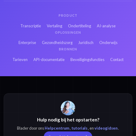
PRODUCT
Transcriptie
Vertaling
Ondertiteling
AI-analyse
OPLOSSINGEN
Enterprise
Gezondheidszorg
Juridisch
Onderwijs
BRONNEN
Tarieven
API-documentatie
Beveiligingsfuncties
Contact
Hulp nodig bij het opstarten?
Blader door ons
Helpcentrum
,
tutorials
, en
videogidsen
.