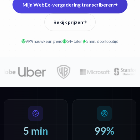
Mijn WebEx-vergadering transcriberen
Bekijk prijzen
99% nauwkeurigheid
54+ talen
5 min. doorlooptijd
5 min
99%