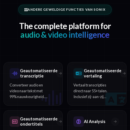
ANDERE GEWELDIGE FUNCTIES VAN SONIX
The complete platform for
audio & video intelligence
Geautomatiseerde
Geautomatiseerde
transcriptie
vertaling
Converteer audio en
Vertaal transcripties
video naar tekst met
direct naar 55+ talen.
99% nauwkeurigheid.
Inclusief zij-aan-zij
Ondersteuning voor
vergelijking en export
54+ talen,
van ondertiteling in
sprekeridentificatie en
meerdere talen.
Geautomatiseerde
tijdstempels op
AI Analysis
ondertitels
woordniveau.