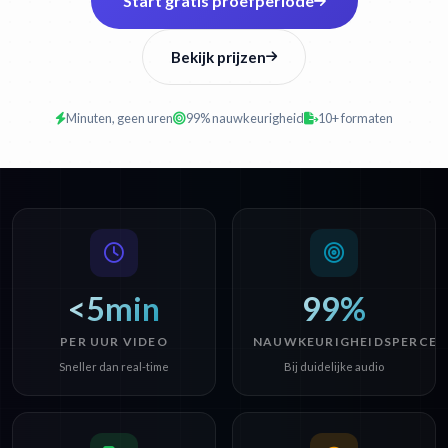
Start gratis proefperiode
Bekijk prijzen
Minuten, geen uren
99% nauwkeurigheid
10+ formaten
<5min
99%
PER UUR VIDEO
NAUWKEURIGHEIDSPERCEN
Sneller dan real-time
Bij duidelijke audio