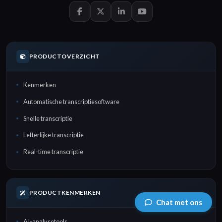
PRODUCTOVERZICHT
Kenmerken
Automatische transcriptiesoftware
Snelle transcriptie
Letterlijke transcriptie
Real-time transcriptie
PRODUCTKENMERKEN
Chat met ons
AI-analysetools