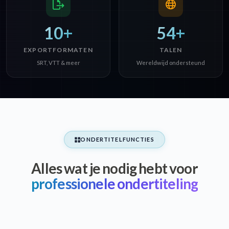
10+
54+
EXPORTFORMATEN
TALEN
SRT, VTT & meer
Wereldwijd ondersteund
ONDERTITELFUNCTIES
Alles wat je nodig hebt voor
professionele ondertiteling