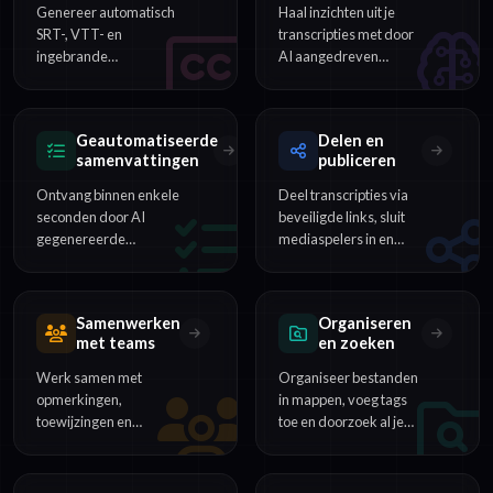
Genereer automatisch
Haal inzichten uit je
SRT-, VTT- en
transcripties met door
ingebrande
AI aangedreven
ondertitels. Pas timing
sentimentanalyse,
en stijl aan en
onderwerpdetectie en
exporteer voor elk
contentcategorisatie.
Geautomatiseerde
Delen en
videoplatform.
samenvattingen
publiceren
Ontvang binnen enkele
Deel transcripties via
seconden door AI
beveiligde links, sluit
gegenereerde
mediaspelers in en
samenvattingen,
publiceer content
kernpunten en
rechtstreeks voor je
actiepunten van uren
publiek.
Samenwerken
Organiseren
aan content.
met teams
en zoeken
Werk samen met
Organiseer bestanden
opmerkingen,
in mappen, voeg tags
toewijzingen en
toe en doorzoek al je
realtime bewerking.
transcripties om elk
Perfect voor teams die
woord of zinsdeel
interviews en
direct te vinden.