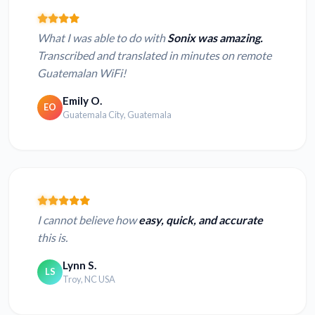
What I was able to do with
Sonix was amazing.
Transcribed and translated in minutes on remote
Guatemalan WiFi!
Emily O.
EO
Guatemala City, Guatemala
I cannot believe how
easy, quick, and accurate
this is.
Lynn S.
LS
Troy, NC USA