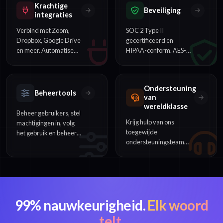
Krachtige
vergaderingen
Beveiliging
integraties
beoordelen.
Verbind met Zoom,
SOC 2 Type II
Dropbox, Google Drive
gecertificeerd en
en meer. Automatiseer
HIPAA-conform. AES-
workflows met onze
256-encryptie, SSO-
REST API en
ondersteuning en
webhooks.
gegevensbescherming
Ondersteuning
op
Beheertools
van
ondernemingsniveau.
wereldklasse
Beheer gebruikers, stel
Krijg hulp van ons
machtigingen in, volg
toegewijde
het gebruik en beheer
ondersteuningsteam
de facturering voor je
via chat, e-mail of
hele organisatie vanaf
telefoon. Enterprise-
één dashboard.
klanten krijgen
prioriteitsondersteuning.
99% nauwkeurigheid.
Elk woord
telt.