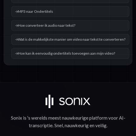
MP3 naar Ondertitels
Hoe converteer ik audio naar tekst?
Wat is de makkelijkste manier om video naar tekst te converteren?
Hoe kan ik eenvoudig ondertitels toevoegen aan mijn video?
Sonix is 's werelds meest nauwkeurige platform voor
AI-
transcriptie
.
Snel
,
nauwkeurig
en
veilig
.