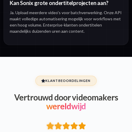
Kan Sonix grote ondertitelprojecten aan?
Ja. Upload meerdere video's voor batchverwerking. Onze API
maakt volledige automatisering mogelijk voor workflows met
een hoog volume. Enterprise-klanten ondertitelen
maandelijks duizenden uren aan content.
KLANTBEOORDELINGEN
Vertrouwd door videomakers
wereldwijd