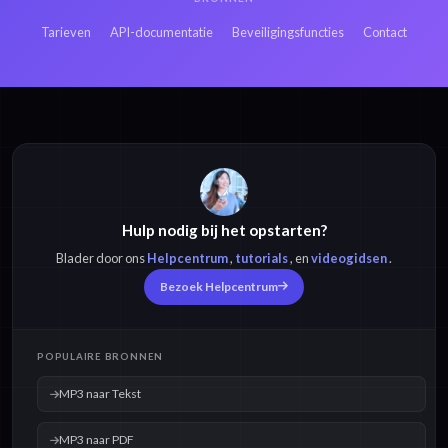
Tarieven
API-documentatie
Beveiligingsfuncties
Contact
Hulp nodig bij het opstarten?
Blader door ons
Helpcentrum
,
tutorials
, en
videogidsen
.
Bezoek Helpcentrum
POPULAIRE BRONNEN
MP3 naar Tekst
MP3 naar PDF