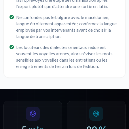
l'export plutôt que d'attendre une sortie en latin.
Ne confondez pas le bulgare avec le macédonien,
langue étroitement apparentée ; confirmez la langue
employée par vos intervenants avant de choisir la
langue de transcription.
Les locuteurs des dialectes orientaux réduisent
souvent les voyelles atones, alors révisez les mots
sensibles aux voyelles dans les entretiens ou les
enregistrements de terrain lors de l'édition.