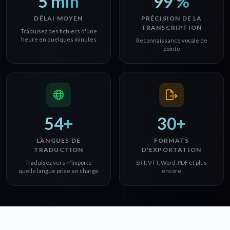
5 min
99 %
DÉLAI MOYEN
PRÉCISION DE LA
TRANSCRIPTION
Traduisez des fichiers d'une
heure en quelques minutes
Reconnaissance vocale de
pointe
54+
30+
LANGUES DE
FORMATS
TRADUCTION
D'EXPORTATION
Traduisez vers n'importe
SRT, VTT, Word, PDF et plus
quelle langue prise en charge
encore