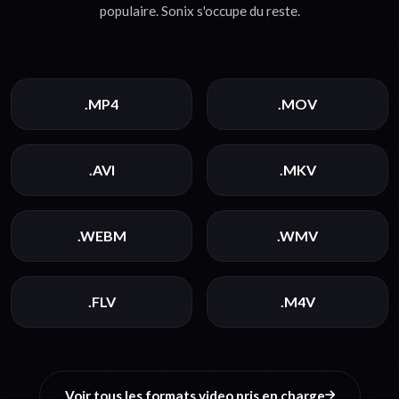
populaire. Sonix s'occupe du reste.
.MP4
.MOV
.AVI
.MKV
.WEBM
.WMV
.FLV
.M4V
Voir tous les formats video pris en charge