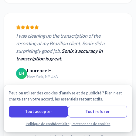
I was cleaning up the transcription of the
recording of my Brazilian client. Sonix did a
surprisingly good job.
Sonix's accuracy in
transcription is great.
Laurence H.
LH
New York, NY USA
Peut-on utiliser des cookies d’analyse et de publicité ? Rien n’est
chargé sans votre accord, les essentiels restent actifs.
Tout accepter
Tout refuser
I love how easy and intuitive it is to use Sonix!
I
Discuter avec nous
Politique de confidentialité
·
Préférences de cookies
can now put my energy and focus on actual