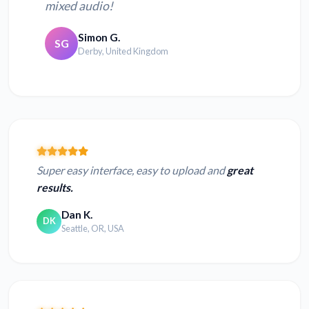
mixed audio!
Simon G.
SG
Derby, United Kingdom
Super easy interface, easy to upload and
great
results.
Dan K.
DK
Seattle, OR, USA