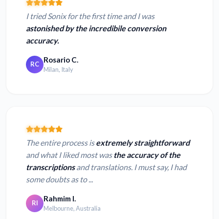
I tried Sonix for the first time and I was
astonished by the incredibile conversion
accuracy.
Rosario C.
RC
Milan, Italy
The entire process is
extremely straightforward
and what I liked most was
the accuracy of the
transcriptions
and translations. I must say, I had
some doubts as to ...
Rahmim I.
RI
Melbourne, Australia