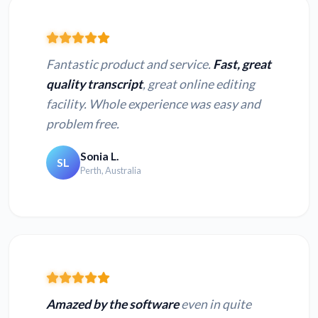
Fantastic product and service.
Fast, great
quality transcript
, great online editing
facility. Whole experience was easy and
problem free.
Sonia L.
SL
Perth, Australia
Amazed by the software
even in quite