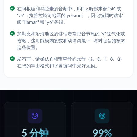
在阿根廷和乌拉圭的音频中，ll 和 y 听起来像 "sh" 或
"zh"（拉普拉塔河地区的 yeísmo），因此编辑时请审
阅 "llamar" 和 "yo" 等词。
加勒比和沿海地区的讲话者常把音节尾的 "s" 送气化或
省略，这可能模糊复数和动词词尾——请对照音频核对
这些位置。
发布前，请确认 ñ 和带重音的元音（á、é、í、ó、ú）
在您的导出格式和字幕编码中完好无损。
5 分钟
99%