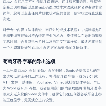
西班牙语 转录文本和 葡萄牙语 翻译。这让核实准确性、根据特
定受众调整措辞以及确保正确处理技术术语或品牌名称变得非常
简单。您可以点击任何片段收听对应的音频，使审核过程直观且
高效。
对于专业内容（法律诉讼、医疗讨论或技术教程），编辑器允许
您精细调整翻译以符合特定行业的术语。您还可以在导出前调整
字幕时间、合并或拆分片段以及自定义字幕样式。最终您将得到
一个为您准备好的 西班牙语 内容的精美 葡萄牙语 版本。
葡萄牙语 字幕的导出选项
一旦完成 西班牙语 到 葡萄牙语 的翻译，Sonix 会提供灵活的导
出选项以适应任何工作流程。将 葡萄牙语 字幕下载为 SRT 或
VTT 文件，以便用于 YouTube、Vimeo 或社交媒体平台。导出
为 Word 或 PDF 存档。或者使用我们的内嵌功能将 葡萄牙语 字
幕永久嵌入您的 video 文件中，确保它们在任何设备或平台上都
能正确显示，无需观众进行设置。