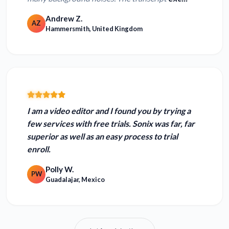
Andrew Z.
AZ
Hammersmith, United Kingdom
I am a video editor and I found you by trying a
few services with free trials. Sonix was
far, far
superior
as well as an easy process to trial
enroll.
Polly W.
PW
Guadalajar, Mexico