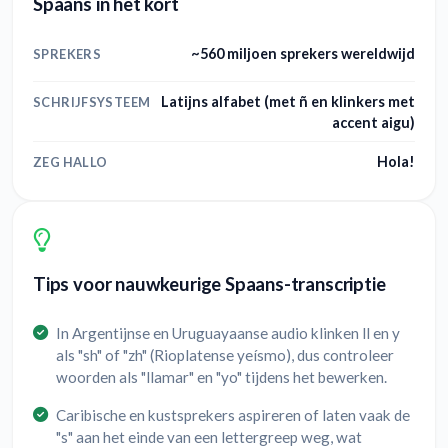
Spaans in het kort
~560 miljoen sprekers wereldwijd
SPREKERS
Latijns alfabet (met ñ en klinkers met
SCHRIJFSYSTEEM
accent aigu)
Hola!
ZEG HALLO
Tips voor nauwkeurige Spaans-transcriptie
In Argentijnse en Uruguayaanse audio klinken ll en y
als "sh" of "zh" (Rioplatense yeísmo), dus controleer
woorden als "llamar" en "yo" tijdens het bewerken.
Caribische en kustsprekers aspireren of laten vaak de
"s" aan het einde van een lettergreep weg, wat