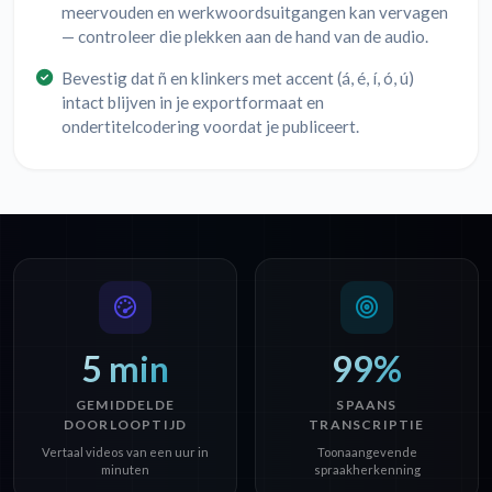
meervouden en werkwoordsuitgangen kan vervagen
— controleer die plekken aan de hand van de audio.
Bevestig dat ñ en klinkers met accent (á, é, í, ó, ú)
intact blijven in je exportformaat en
ondertitelcodering voordat je publiceert.
5 min
99%
GEMIDDELDE
SPAANS
DOORLOOPTIJD
TRANSCRIPTIE
Vertaal videos van een uur in
Toonaangevende
minuten
spraakherkenning