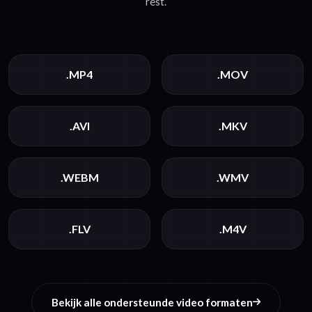
rest.
.MP4
.MOV
.AVI
.MKV
.WEBM
.WMV
.FLV
.M4V
Bekijk alle ondersteunde video formaten