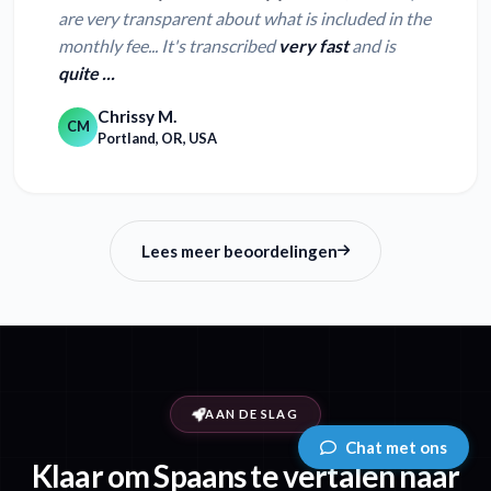
are very transparent about what is included in the
monthly fee... It's transcribed
very fast
and is
quite ...
Chrissy M.
CM
Portland, OR, USA
Lees meer beoordelingen
AAN DE SLAG
Chat met ons
Klaar om Spaans te vertalen naar