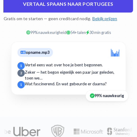
VERTAAL SPAANS NAAR PORTUGEES
Gratis om te starten — geen creditcard nodig.
Bekijk prijzen
99% nauwkeurigheid
54+ talen
30 min gratis
opname.mp3
Vertel eens wat over hoe je bent begonnen.
1
Zeker — het begon eigenlijk een paar jaar geleden,
2
toen we…
Wat fascinerend. En wat gebeurde er daarna?
1
99% nauwkeurig