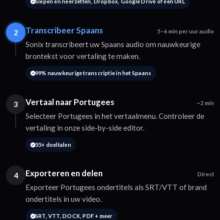
Slepen en neerzetten, Dropbox, Google Drive of een URL
Transcribeer Spaans
2
5–6 min per uur audio
Sonix transcribeert uw Spaans audio om nauwkeurige
brontekst voor vertaling te maken.
99% nauwkeurige transcriptie in het Spaans
Vertaal naar Portugees
3
~2 min
Selecteer Portugees in het vertaalmenu. Controleer de
vertaling in onze side-by-side editor.
55+ doeltalen
Exporteren en delen
4
Direct
Exporteer Portugees ondertitels als SRT/VTT of brand
ondertitels in uw video.
SRT, VTT, DOCX, PDF + meer