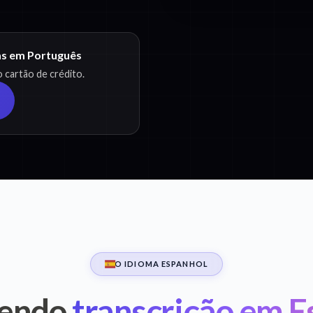
as em Português
 cartão de crédito.
O IDIOMA ESPANHOL
endo
transcrição em E