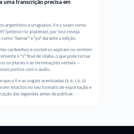
a uma transcrição precisa em
s argentinos e uruguaios, ll e y soam como
"zh" (yeísmo rio-platense), por isso reveja
 como "llamar" e "yo" durante a edição.
ntes caribenhos e costeiros aspiram ou omitem
emente o "s" final de sílaba, o que pode tornar
os os plurais e as terminações verbais —
esses pontos com o áudio.
 que o ñ e as vogais acentuadas (á, é, í, ó, ú)
cem intactos no seu formato de exportação e
icação das legendas antes de publicar.