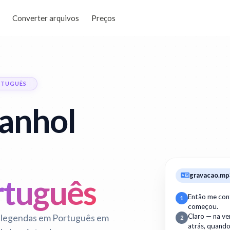
Converter arquivos
Preços
RTUGUÊS
panhol
gravacao.mp
rtuguês
Então me con
1
começou.
Claro — na v
 legendas em Português em
2
atrás, quand