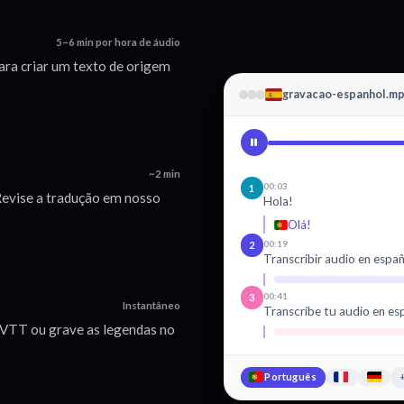
5–6 min por hora de áudio
ara criar um texto de origem
gravacao-espanhol.m
~2 min
00:03
1
Revise a tradução em nosso
Hola!
Olá!
00:19
2
Transcribir audio en espa
00:41
3
Instantâneo
Transcribe tu audio en es
VTT ou grave as legendas no
Português