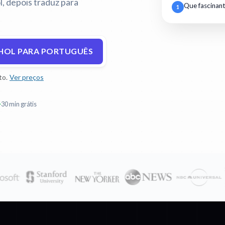
, depois traduz para
Que fascinant
1
HOL PARA PORTUGUÊS
to.
Ver preços
30 min grátis