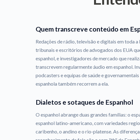
Quem transcreve conteúdo em Es
Redações de rádio, televisão e digitais em toda a
tribunais e escritórios de advogados dos EUA q
espanhol, e investigadores de mercado que reali
transcrevem regularmente áudio em espanhol. In
podcasters e equipas de saúde e governamentais
espanhola também recorrem a ela.
Dialetos e sotaques de Espanhol
O espanhol abrange duas grandes famílias: o espa
espanhol latino-americano, com variedades regio
caribenho, o andino e o rio-platense. As diferença
reconhecimento de fala são o som "th" da Espanha p