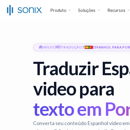
Produto
Soluções
Recursos
INÍCIO
TRADUÇÃO
ESPANHOL PARA PO
Traduzir Es
video para
texto em Po
Converta seu conteúdo Espanhol video em