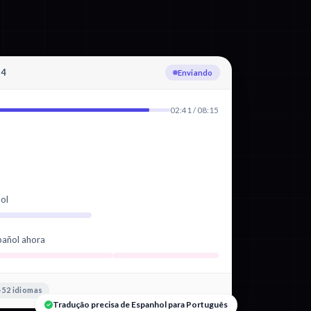
p4
Transcrevendo Espanhol
02:41 / 08:15
ñol
pañol ahora
+52 idiomas
Tradução precisa de Espanhol para Português