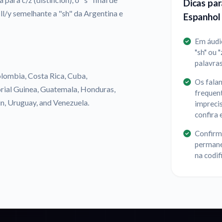
Dicas par
 ll/y semelhante a "sh" da Argentina e
Espanhol
Em áudio
"sh" ou 
palavras
olombia, Costa Rica, Cuba,
Os fala
orial Guinea, Guatemala, Honduras,
frequent
n, Uruguay, and Venezuela.
imprecis
confira 
Confirme
permane
na codif