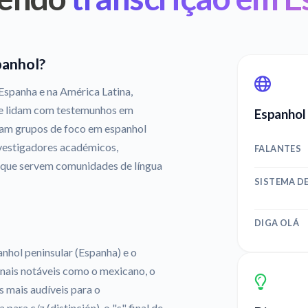
panhol?
 Espanha e na América Latina,
ue lidam com testemunhos em
Espanhol
zam grupos de foco em espanhol
vestigadores académicos,
FALANTES
 que servem comunidades de língua
SISTEMA DE
DIGA OLÁ
nhol peninsular (Espanha) e o
nais notáveis como o mexicano, o
s mais audíveis para o
ara c/z (distinción), o "s" final de