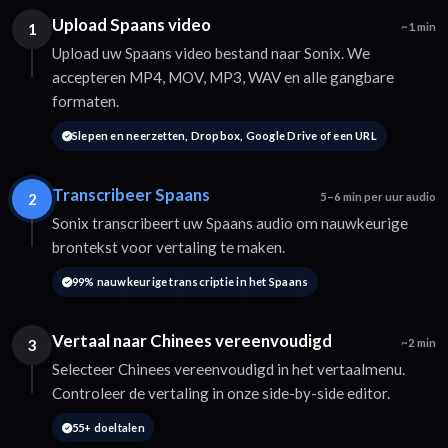
Upload Spaans video
1
~1 min
Upload uw Spaans video bestand naar Sonix. We
accepteren MP4, MOV, MP3, WAV en alle gangbare
formaten.
Slepen en neerzetten, Dropbox, Google Drive of een URL
Transcribeer Spaans
2
5–6 min per uur audio
Sonix transcribeert uw Spaans audio om nauwkeurige
brontekst voor vertaling te maken.
99% nauwkeurige transcriptie in het Spaans
Vertaal naar Chinees vereenvoudigd
3
~2 min
Selecteer Chinees vereenvoudigd in het vertaalmenu.
Controleer de vertaling in onze side-by-side editor.
55+ doeltalen