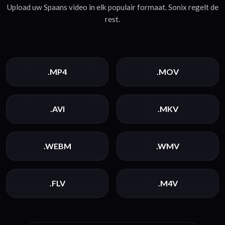
Upload uw Spaans video in elk populair formaat. Sonix regelt de
rest.
.MP4
.MOV
.AVI
.MKV
.WEBM
.WMV
.FLV
.M4V