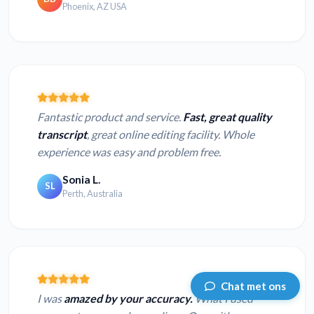
Phoenix, AZ USA
Fantastic product and service.
Fast, great quality
transcript
, great online editing facility. Whole
experience was easy and problem free.
Sonia L.
SL
Perth, Australia
Chat met ons
I was
amazed by your accuracy.
What I used