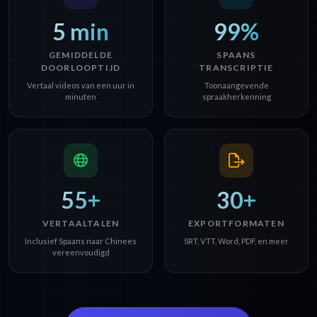
5 min
99%
GEMIDDELDE
SPAANS
DOORLOOPTIJD
TRANSCRIPTIE
Vertaal videos van een uur in
Toonaangevende
minuten
spraakherkenning
55+
30+
VERTAALTALEN
EXPORTFORMATEN
Inclusief Spaans naar Chinees
SRT, VTT, Word, PDF, en meer
vereenvoudigd