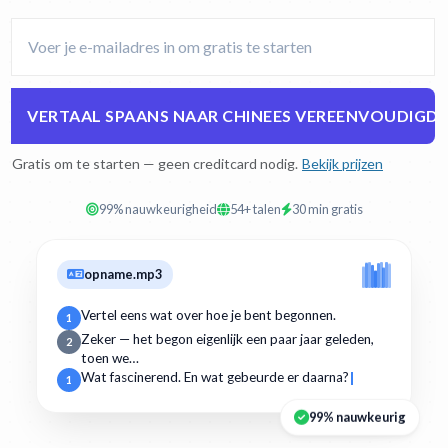
VERTAAL SPAANS NAAR CHINEES VEREENVOUDIGD
Gratis om te starten — geen creditcard nodig.
Bekijk prijzen
99% nauwkeurigheid
54+ talen
30 min gratis
opname.mp3
Vertel eens wat over hoe je bent begonnen.
1
Zeker — het begon eigenlijk een paar jaar geleden,
2
toen we…
Wat fascinerend. En wat gebeurde er daarna?
1
99% nauwkeurig