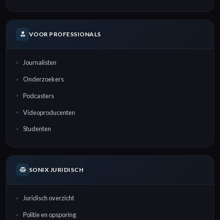
Alle
Alle talen
bestandsformaten
VOOR PROFESSIONALS
Geautomatiseerde
Vergaderingen
transcriptie
transcriberen
Journalisten
Onderzoekers
Transcriptieartikelen &
handleidingen
Podcasters
Videoproducenten
Studenten
SONIX JURIDISCH
Juridisch overzicht
Politie en opsporing