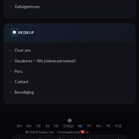
Getuigenissen
BEDRIJF
Over ons
Vacatures — We zoeken personeel!
Pers
Contact
Beveiliging
EN
DA
DE
ES
FR
日本語
NL
PT
RU
TR
中文
·
·
·
·
·
·
·
·
·
·
© 2026 Sonix, Inc.
|
Gemaakt met
in
Brooklyn, NYC