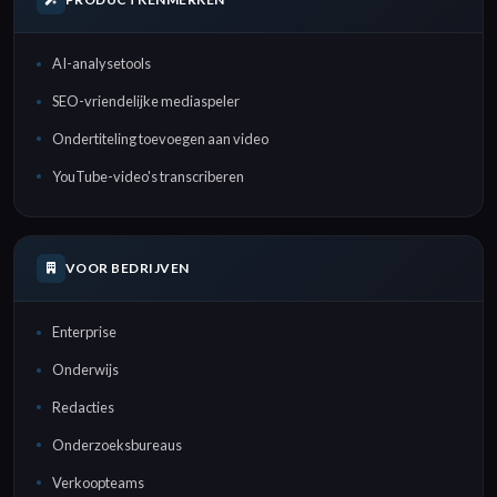
Hebreeuws
Perzisch
AI-analysetools
transcriberen
transcriberen
SEO-vriendelijke mediaspeler
Ondertiteling toevoegen aan video
Russisch
Frans transcriberen
transcriberen
YouTube-video's transcriberen
Japans transcriberen
Hindi transcriberen
VOOR BEDRIJVEN
Bengaals
Chinees (Mandarijn)
Enterprise
transcriberen
transcriberen
Onderwijs
Redacties
Onderzoeksbureaus
Verkoopteams