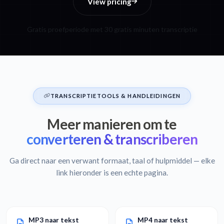
View pricing
Gratis proefperiode met 30 gratis minuten transcriptie
TRANSCRIPTIETOOLS & HANDLEIDINGEN
Meer manieren om te
converteren & transcriberen
Ga direct naar een verwant formaat, taal of hulpmiddel — elke
link hieronder is een echte pagina.
MP3 naar tekst
MP4 naar tekst