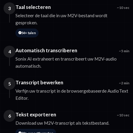
Taal selecteren
3
~10 sec
Selecteer de taal die in uw M2V-bestand wordt
gesproken.
54+ talen
Automatisch transcriberen
4
~5 min
Sonix AI extraheert en transcribeert uw M2V-audio
automatisch.
Transcript bewerken
5
~2 min
Verfijn uw transcript in de browsergebaseerde AudioText
Editor.
Tekst exporteren
6
~10 sec
Download uw M2V-transcript als tekstbestand.