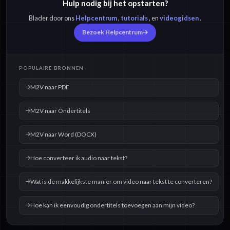
Hulp nodig bij het opstarten?
Blader door ons
Helpcentrum
,
tutorials
, en
videogidsen
.
Bezoek Helpcentrum
POPULAIRE BRONNEN
M2V naar PDF
M2V naar Ondertitels
M2V naar Word (DOCX)
Hoe converteer ik audio naar tekst?
Wat is de makkelijkste manier om video naar tekst te converteren?
Hoe kan ik eenvoudig ondertitels toevoegen aan mijn video?