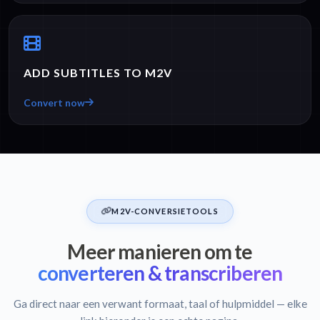
ADD SUBTITLES TO M2V
Convert now
M2V-CONVERSIETOOLS
Meer manieren om te
converteren & transcriberen
Ga direct naar een verwant formaat, taal of hulpmiddel — elke