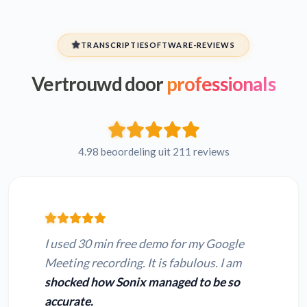
Arabisch M2V naar
Spaans M2V naar
tekst
tekst
TRANSCRIPTIESOFTWARE-REVIEWS
Vertrouwd door
professionals
Hebreeuws M2V naar
Perzisch M2V naar
tekst
tekst
Frans M2V naar
Russisch M2V naar
tekst
tekst
4.98 beoordeling uit 211 reviews
Japans M2V naar
Hindi M2V naar tekst
tekst
I used 30 min free demo for my Google
Meeting recording. It is fabulous. I am
shocked how Sonix managed to be so
MP4 naar tekst
MOV naar tekst
accurate.