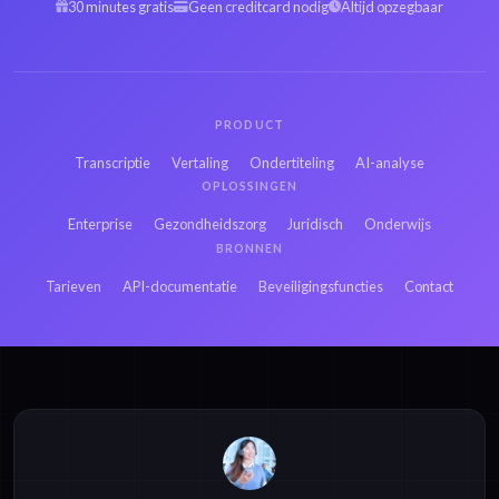
30 minutes gratis
Geen creditcard nodig
Altijd opzegbaar
PRODUCT
Transcriptie
Vertaling
Ondertiteling
AI-analyse
OPLOSSINGEN
Enterprise
Gezondheidszorg
Juridisch
Onderwijs
BRONNEN
Tarieven
API-documentatie
Beveiligingsfuncties
Contact