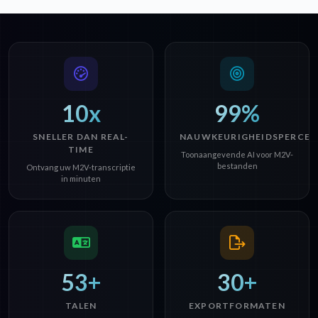
10x
99%
SNELLER DAN REAL-
NAUWKEURIGHEIDSPERCEN
TIME
Toonaangevende AI voor M2V-
bestanden
Ontvang uw M2V-transcriptie
in minuten
53+
30+
TALEN
EXPORTFORMATEN