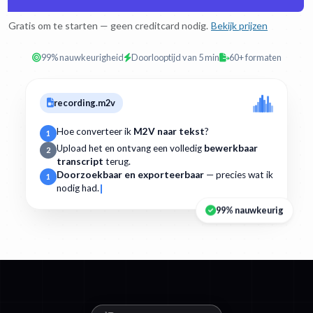
Gratis om te starten — geen creditcard nodig.
Bekijk prijzen
99% nauwkeurigheid
Doorlooptijd van 5 min
60+ formaten
recording.m2v
Hoe converteer ik
M2V naar tekst
?
1
Upload het en ontvang een volledig
bewerkbaar
2
transcript
terug.
Doorzoekbaar en exporteerbaar
— precies wat ik
1
nodig had.
99% nauwkeurig