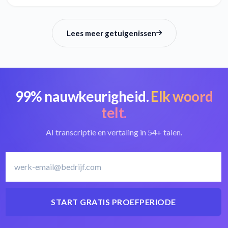
Lees meer getuigenissen
99% nauwkeurigheid.
Elk woord
telt.
AI transcriptie en vertaling in 54+ talen.
START GRATIS PROEFPERIODE