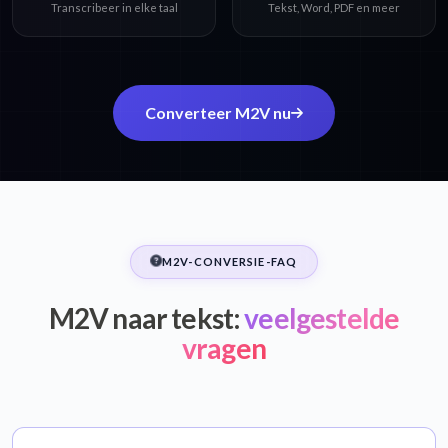
Transcribeer in elke taal
Tekst, Word, PDF en meer
Converteer M2V nu
M2V-CONVERSIE-FAQ
M2V naar tekst:
veelgestelde
vragen