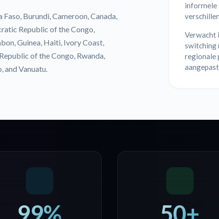
informele 
a Faso, Burundi, Cameroon, Canada,
verschille
ratic Republic of the Congo,
Verwacht i
bon, Guinea, Haiti, Ivory Coast,
switching 
Republic of the Congo, Rwanda,
regionale 
aangepast
o, and Vanuatu.
99%
50+