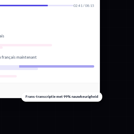
02:41 / 08:15
ais
n français maintenant
Frans-transcriptie met 99% nauwkeurigheid