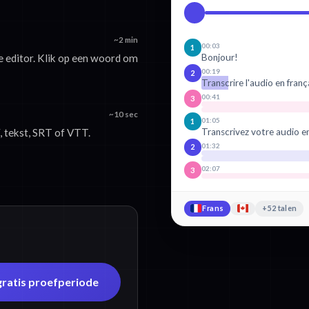
~2 min
00:03
1
e editor. Klik op een woord om
Bonjour!
00:19
2
Transcrire l'audio en franç
00:41
3
~10 sec
01:05
1
Transcrivez votre audio e
, tekst, SRT of VTT.
01:32
2
02:07
3
Frans
+52 talen
gratis proefperiode