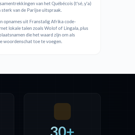
samentrekkingen van het Québécois (t'sé, y'a)
n sterk van de Parijse uitspraak.
n opnames uit Franstalig Afrika code-
met lokale talen zoals Wolof of Lingala, plus
plaatsnamen die het waard zijn om als
e woordenschat toe te voegen.
30+