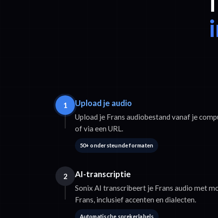
T
Upload je audio
1
Upload je Frans audiobestand vanaf je comp
of via een URL.
50+ ondersteunde formaten
AI-transcriptie
2
Sonix AI transcribeert je Frans audio met mo
Frans, inclusief accenten en dialecten.
Automatische sprekerlabels