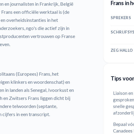
Frans in h
en journalisten in Frankrijk, België
Frans een officiële werktaal is (de
SPREKERS
n overheidsinstanties in het
erzoekers, ngo's die actief zijn in
SCHRIJFSY
astproducenten vertrouwen op Franse
ieven.
ZEG HALLO
litaans (Europees) Frans, het
Tips voor
igen klinkers en woordenschat) en
n in landen als Senegal, Ivoorkust en
Liaison en
en Zwitsers Frans liggen dicht bij
gesproken 
ndere telwoorden (septante,
snelle ges
afzonderli
cijfers in een transcript.
Bepaal vóó
Canadees 