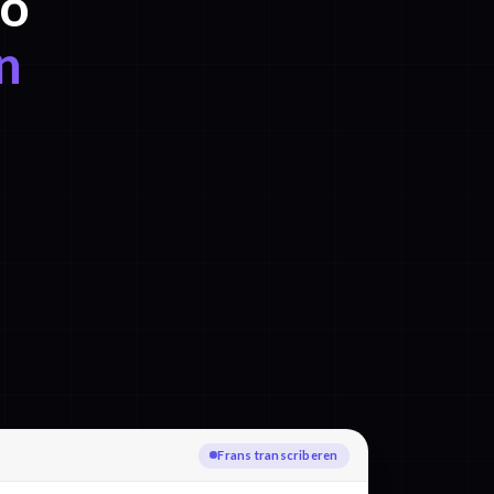
io
n
Frans transcriberen