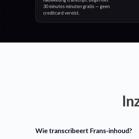
30 minutes minuten gratis — geen
creditcard vereist.
In
Wie transcribeert Frans-inhoud?