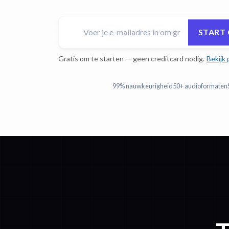
START 
Gratis om te starten — geen creditcard nodig.
Bekijk 
99% nauwkeurigheid
50+ audioformaten