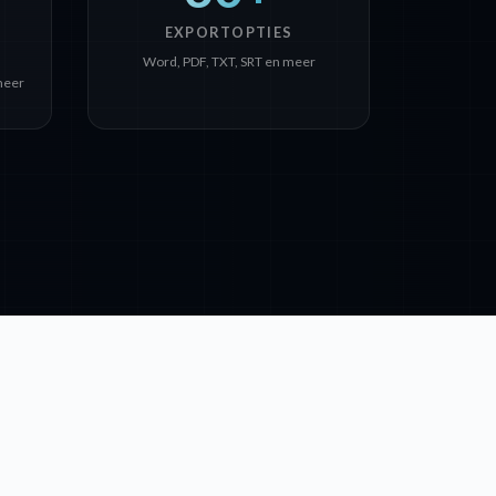
EXPORTOPTIES
Word, PDF, TXT, SRT en meer
meer