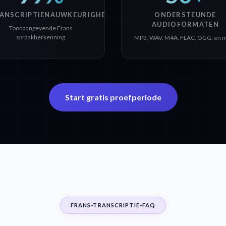
ANSCRIPTIENAUWKEURIGHEID
ONDERSTEUNDE
AUDIOFORMATEN
Toonaangevende Frans
spraakherkenning
MP3, WAV, M4A, FLAC, OGG, en 
Start gratis proefperiode
FRANS-TRANSCRIPTIE-FAQ