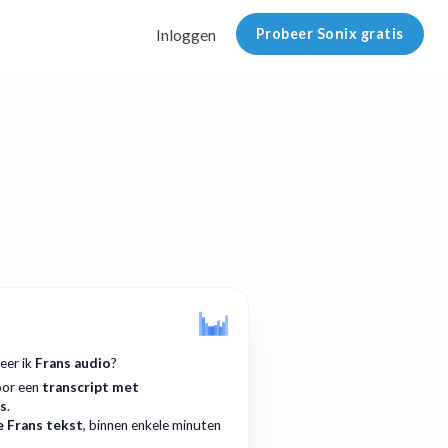
Probeer Sonix gratis
Inloggen
eer ik
Frans audio
?
oor een
transcript met
ls
.
 Frans tekst
, binnen enkele minuten