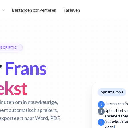
n
Bestanden converteren
Tarieven
SCRIPTIE
r
Frans
ekst
opname.mp3
inuten om in nauwkeurige,
Hoe transcrib
1
eert automatisch sprekers,
Upload het v
2
sprekerlabe
 exporteert naar Word, PDF,
Nauwkeurige
1
klaar.