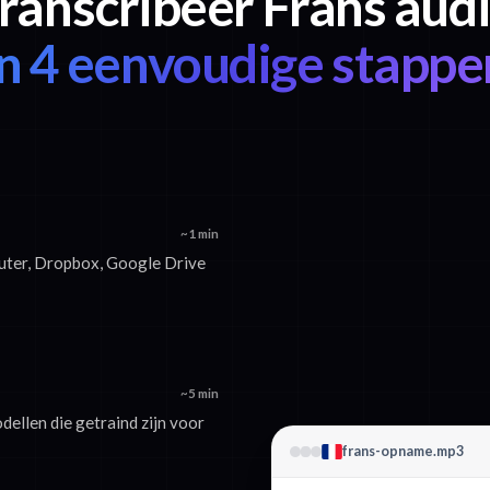
ranscribeer Frans aud
in 4 eenvoudige stappe
~1 min
uter, Dropbox, Google Drive
~5 min
dellen die getraind zijn voor
frans-opname.mp3