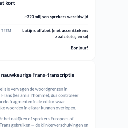
et kort
~320 miljoen sprekers wereldwijd
Latijns alfabet (met accenttekens
STEEM
zoals é, è, ç en œ)
Bonjour!
 nauwkeurige Frans-transcriptie
 elisie vervagen de woordgrenzen in
Frans (les amis, l'homme), dus controleer
preksfragmenten in de editor waar
jke woorden in elkaar kunnen overlopen.
r het nakijken of sprekers Europees of
Frans gebruiken — de klinkerverschuivingen en