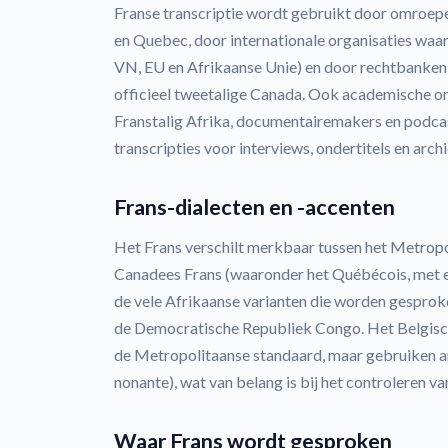
Franse transcriptie wordt gebruikt door omroepen 
en Quebec, door internationale organisaties waar 
VN, EU en Afrikaanse Unie) en door rechtbanken e
officieel tweetalige Canada. Ook academische ond
Franstalig Afrika, documentairemakers en podc
transcripties voor interviews, ondertitels en arch
Frans-dialecten en -accenten
Het Frans verschilt merkbaar tussen het Metropo
Canadees Frans (waaronder het Québécois, met e
de vele Afrikaanse varianten die worden gesproke
de Democratische Republiek Congo. Het Belgisch 
de Metropolitaanse standaard, maar gebruiken a
nonante), wat van belang is bij het controleren van 
Waar Frans wordt gesproken