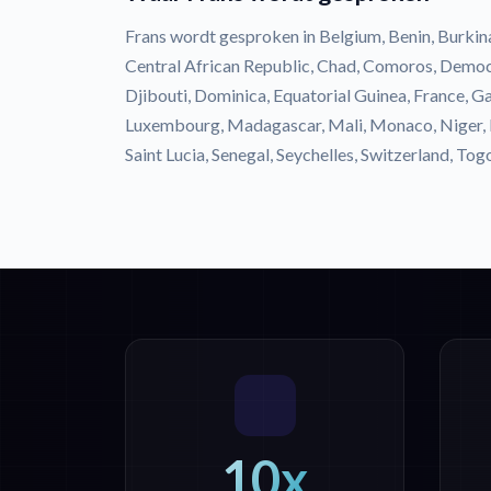
Frans wordt gesproken in Belgium, Benin, Burkin
Central African Republic, Chad, Comoros, Democ
Djibouti, Dominica, Equatorial Guinea, France, Ga
Luxembourg, Madagascar, Mali, Monaco, Niger, 
Saint Lucia, Senegal, Seychelles, Switzerland, Tog
10x