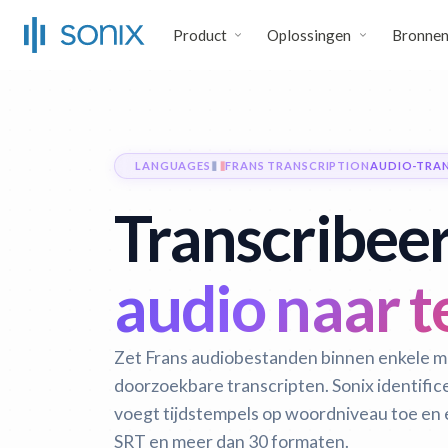
Product
Oplossingen
Bronne
LANGUAGES
FRANS TRANSCRIPTION
AUDIO-TRAN
Transcribee
audio naar t
Zet Frans audiobestanden binnen enkele m
doorzoekbare transcripten. Sonix identific
voegt tijdstempels op woordniveau toe en
SRT en meer dan 30 formaten.