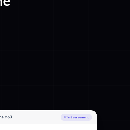
ne
ene.mp3
Transcription : Slovène