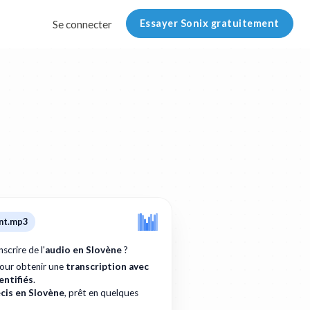
Essayer Sonix gratuitement
Se connecter
nt.mp3
crire de l'
audio en Slovène
?
pour obtenir une
transcription avec
entifiés
.
cis en Slovène
, prêt en quelques