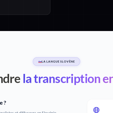
LA LANGUE SLOVÈNE
ndre
la transcription e
e ?
rnalistes et diffuseurs en Slovénie,