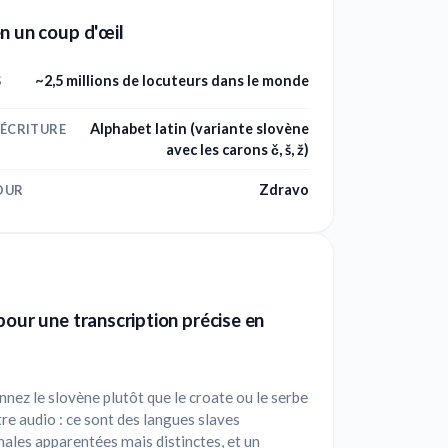
n un coup d'œil
~2,5 millions de locuteurs dans le monde
S
Alphabet latin (variante slovène
'ÉCRITURE
avec les carons č, š, ž)
Zdravo
OUR
pour une transcription précise en
nnez le slovène plutôt que le croate ou le serbe
re audio : ce sont des langues slaves
ales apparentées mais distinctes, et un