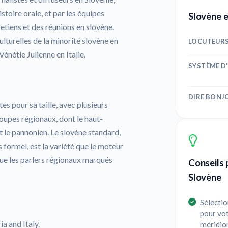
istoire orale, et par les équipes
Slovène e
tiens et des réunions en slovène.
lturelles de la minorité slovène en
LOCUTEUR
Vénétie Julienne en Italie.
SYSTÈME D
DIRE BONJ
es pour sa taille, avec plusieurs
oupes régionaux, dont le haut-
l et le pannonien. Le slovène standard,
s formel, est la variété que le moteur
 que les parlers régionaux marqués
Conseils 
Slovène
Sélectio
pour vot
a and Italy.
méridion