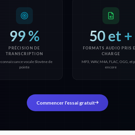
99 %
50 et +
PRÉCISION DE
FORMATS AUDIO PRIS 
TRANSCRIPTION
CHARGE
connaissance vocale Slovène de
MP3, WAV, M4A, FLAC, OGG, et p
pointe
encore
Commencer l'essai gratuit