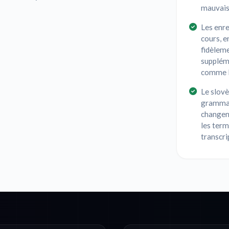
mauvais 
Les enre
cours, e
fidèleme
supplém
comme le
Le slov
grammati
changent
les term
transcri