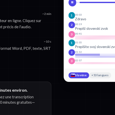
~2 min
00:03
1
Zdravo
eur en ligne. Cliquez sur
00:19
2
 précis de l'audio.
Prepiši slovenski zvok
00:41
3
~10 s
01:05
1
Prepišite svoj slovenski zv
 format Word, PDF, texte, SRT
01:32
2
02:07
3
Slovène
+53 langues
minutes environ.
nez une transcription
0 minutes gratuites—