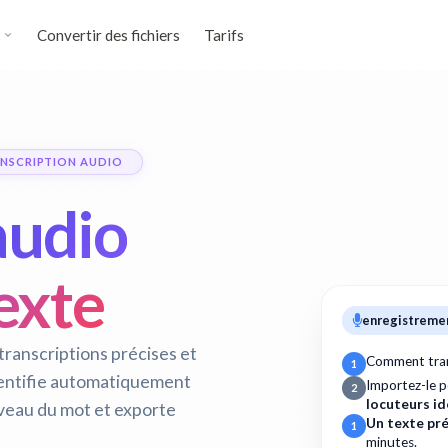
Convertir des fichiers
Tarifs
NSCRIPTION AUDIO
audio
exte
enregistreme
transcriptions précises et
Comment trans
1
dentifie automatiquement
Importez-le 
2
locuteurs id
iveau du mot et exporte
Un texte pré
1
minutes.