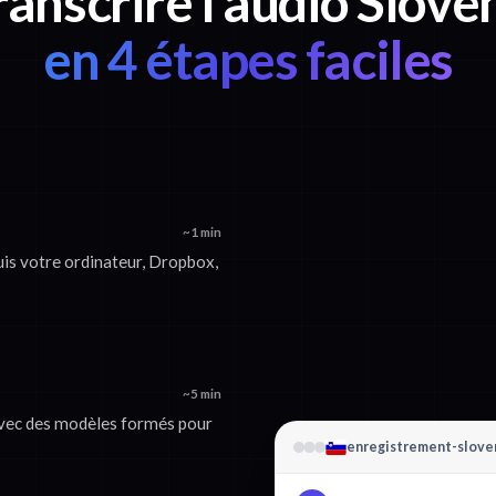
ranscrire l'audio Slovè
en 4 étapes faciles
~1 min
uis votre ordinateur, Dropbox,
~5 min
 avec des modèles formés pour
enregistrement-slov