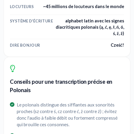
~45 millions de locuteurs dans le monde
LOCUTEURS
alphabet latin avec les signes
SYSTÈME D'ÉCRITURE
diacritiques polonais (ą, ć, ę, ł, ń, ó,
ś, ź, ż)
Cześć!
DIRE BONJOUR
Conseils pour une transcription précise en
Polonais
Le polonais distingue des sifflantes aux sonorités
proches (sz contre ś, cz contre ć, ż contre ź) ; évitez
donc l'audio à faible débit ou fortement compressé
qui brouille ces consonnes.