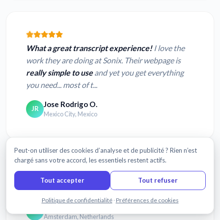
What a great transcript experience!
I love the
work they are doing at Sonix. Their webpage is
really simple to use
and yet you get everything
you need... most of t...
Jose Rodrigo O.
JR
Mexico City, Mexico
Peut-on utiliser des cookies d’analyse et de publicité ? Rien n’est
chargé sans votre accord, les essentiels restent actifs.
Tout accepter
Tout refuser
I thought it was
absolutely amazing, flawless.
Discuter avec nous
Politique de confidentialité
·
Préférences de cookies
Rutger M.
RM
Amsterdam, Netherlands