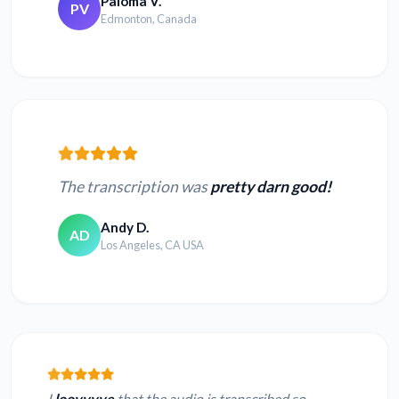
Paloma V.
PV
Edmonton, Canada
The transcription was
pretty darn good!
Andy D.
AD
Los Angeles, CA USA
I
loovvvve
that the audio is transcribed so