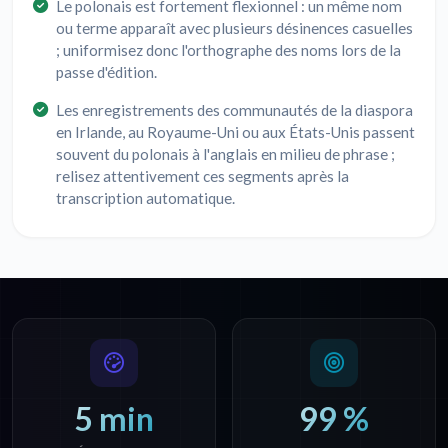
Le polonais est fortement flexionnel : un même nom
ou terme apparaît avec plusieurs désinences casuelles
; uniformisez donc l'orthographe des noms lors de la
passe d'édition.
Les enregistrements des communautés de la diaspora
en Irlande, au Royaume-Uni ou aux États-Unis passent
souvent du polonais à l'anglais en milieu de phrase ;
relisez attentivement ces segments après la
transcription automatique.
5 min
99 %