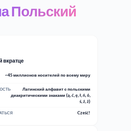
на Польский
й вкратце
~45 миллионов носителей по всему миру
Латинский алфавит с польскими
ОСТЬ
диакритическими знаками (ą, ć, ę, ł, ń, ó,
ś, ź, ż)
Cześć!
АТЬСЯ