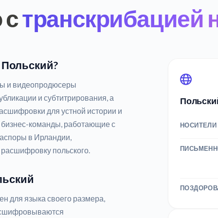
 с
транскрибацией 
а Польский?
ры и видеопродюсеры
бликации и субтитрирования, а
Польски
асшифровки для устной истории и
 бизнес-команды, работающие с
НОСИТЕЛИ
иаспоры в Ирландии,
ПИСЬМЕНН
 расшифровку польского.
льский
ПОЗДОРОВ
н для языка своего размера,
расшифровываются