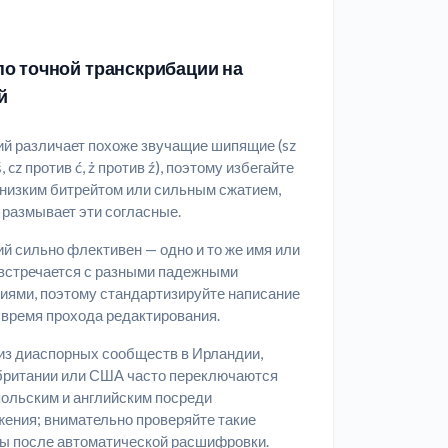
о точной транскрибации на
й
й различает похоже звучащие шипящие (sz
, cz против ć, ż против ź), поэтому избегайте
 низким битрейтом или сильным сжатием,
 размывает эти согласные.
й сильно флективен — одно и то же имя или
встречается с разными падежными
иями, поэтому стандартизируйте написание
 время прохода редактирования.
из диаспорных сообществ в Ирландии,
британии или США часто переключаются
ольским и английским посреди
ения; внимательно проверяйте такие
ы после автоматической расшифровки.