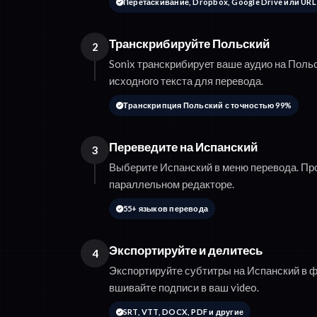
Перетаскивание, Dropbox, Google Drive или URL
Транскрибируйте Польский
2
Sonix транскрибирует ваше аудио на Поль
исходного текста для перевода.
Транскрипция Польский с точностью 99%
Переведите на Испанский
3
Выберите Испанский в меню перевода. Пр
параллельном редакторе.
55+ языков перевода
Экспортируйте и делитесь
4
Экспортируйте субтитры на Испанский в
вшивайте подписи в ваш video.
SRT, VTT, DOCX, PDF и другие