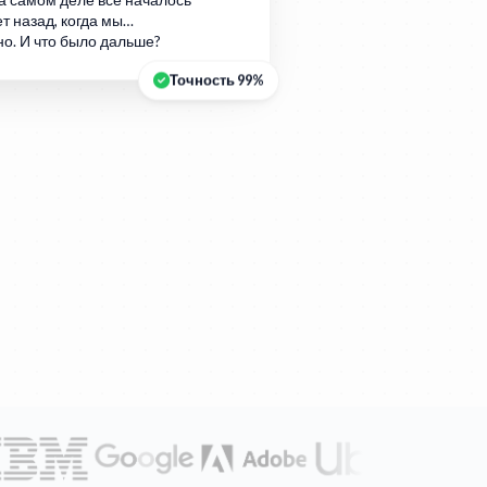
а самом деле всё началось
т назад, когда мы…
но. И что было дальше?
Точность 99%