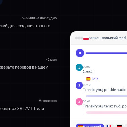
5–6 мин на час аудио
ский для создания точного
запись-польский.mp4
~2 мин
оверьте перевод в нашем
00:03
1
Cześć!
Hola!
00:19
2
Transkrybuj polskie audio
Мгновенно
00:41
3
Transkrybuj teraz swój po
 форматах SRT/VTT или
Испанский