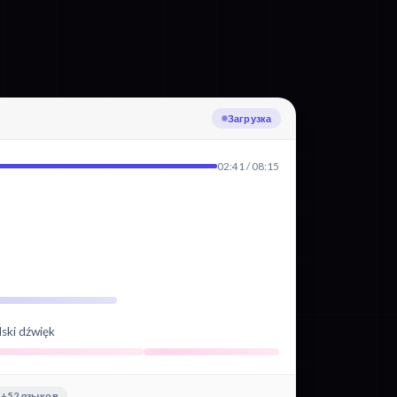
Транскрибация: Польский
02:41 / 08:15
lski dźwięk
+52 языков