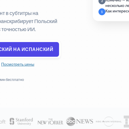
Конечно — н
2
несколько ле
Как интерес
нт в субтитры на
1
транскрибирует Польский
с точностью ИИ.
СКИЙ НА ИСПАНСКИЙ
Посмотреть цены
мин бесплатно