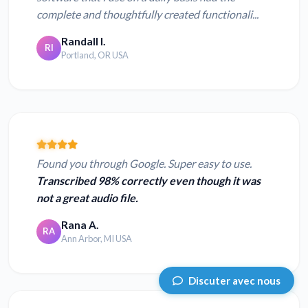
complete and thoughtfully created functionali...
Randall I.
RI
Portland, OR USA
Found you through Google. Super easy to use.
Transcribed 98% correctly even though it was
not a great audio file.
Rana A.
RA
Ann Arbor, MI USA
Discuter avec nous