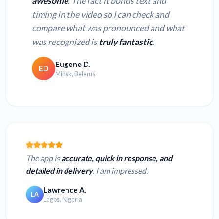
awesome
. The fact it bonds text and
timing in the video so I can check and
compare what was pronounced and what
was recognized is
truly fantastic
.
Eugene D.
ED
Minsk, Belarus
The app is
accurate, quick in response, and
detailed in delivery
. I am impressed.
Lawrence A.
LA
Lagos, Nigeria