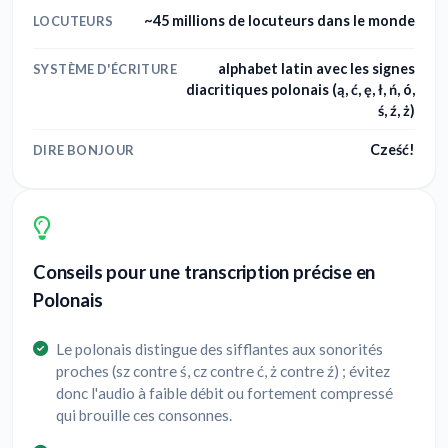
~45 millions de locuteurs dans le monde
LOCUTEURS
alphabet latin avec les signes
SYSTÈME D'ÉCRITURE
diacritiques polonais (ą, ć, ę, ł, ń, ó,
ś, ź, ż)
Cześć!
DIRE BONJOUR
Conseils pour une transcription précise en
Polonais
Le polonais distingue des sifflantes aux sonorités
proches (sz contre ś, cz contre ć, ż contre ź) ; évitez
donc l'audio à faible débit ou fortement compressé
qui brouille ces consonnes.