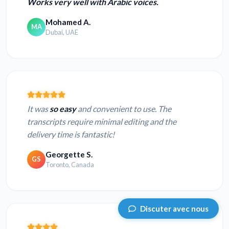
Works very well with Arabic voices.
Mohamed A.
MA
Dubai, UAE
It was
so easy
and convenient to use. The
transcripts require minimal editing and the
delivery time is fantastic!
Georgette S.
GS
Toronto, Canada
Discuter avec nous