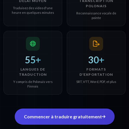
DÉLAI MOYEN
TRANSCRIPTION
POLONAIS
Traduisez des video d'une
heure en quelques minutes
Reconnaissance vocale de
pointe
55+
30+
LANGUES DE
FORMATS
TRADUCTION
D'EXPORTATION
Y compris de Polonais vers
SRT, VTT, Word, PDF, et plus
Finnois
Commencer à traduire gratuitement