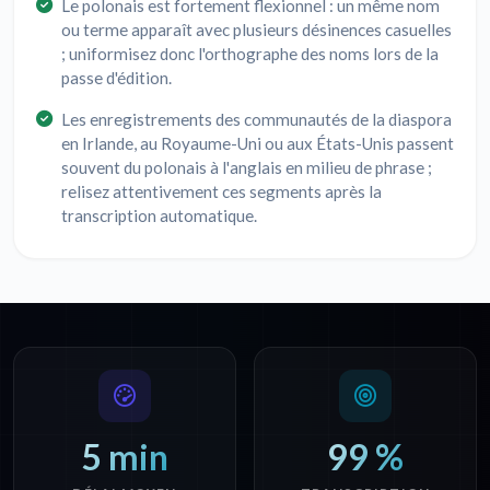
Le polonais est fortement flexionnel : un même nom
ou terme apparaît avec plusieurs désinences casuelles
; uniformisez donc l'orthographe des noms lors de la
passe d'édition.
Les enregistrements des communautés de la diaspora
en Irlande, au Royaume-Uni ou aux États-Unis passent
souvent du polonais à l'anglais en milieu de phrase ;
relisez attentivement ces segments après la
transcription automatique.
5 min
99 %