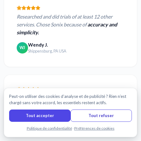
Researched and did trials of at least 12 other
services. Chose Sonix because of
accuracy and
simplicity.
Wendy J.
WJ
Shippensburg, PA USA
Peut-on utiliser des cookies d’analyse et de publicité ? Rien n’est
EASY AND QUICK,
VERY VERY ACCURATE!!
chargé sans votre accord, les essentiels restent actifs.
Steve T.
ST
Tout accepter
Tout refuser
Baltimore, MD USA
Discuter avec nous
Politique de confidentialité
·
Préférences de cookies