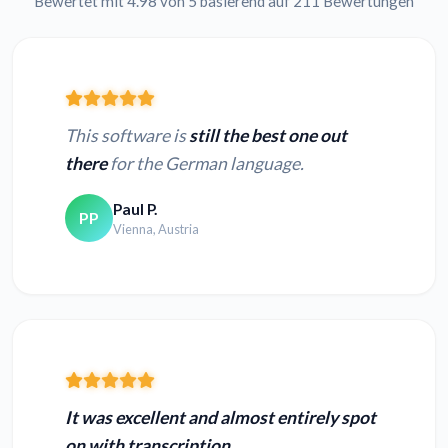
Bewertet mit 4.98 von 5 basierend auf 211 Bewertungen
This software is
still the best one out
there
for the German language.
Paul P.
PP
Vienna, Austria
It was excellent and almost entirely spot
on with transcription.