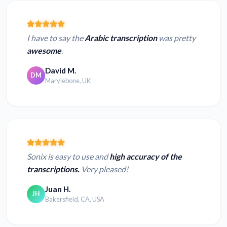
I have to say the
Arabic transcription
was pretty
awesome
.
David M.
DM
Marylebone, UK
Sonix is easy to use and
high accuracy of the
transcriptions.
Very pleased!
Juan H.
JH
Bakersfield, CA, USA