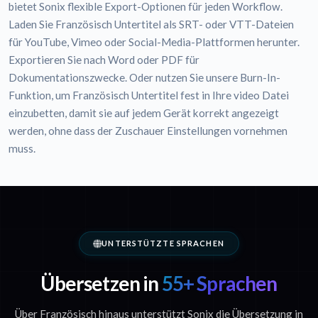
bietet Sonix flexible Export-Optionen für jeden Workflow.
Laden Sie Französisch Untertitel als SRT- oder VTT-Dateien
für YouTube, Vimeo oder Social-Media-Plattformen herunter.
Exportieren Sie nach Word oder PDF für
Dokumentationszwecke. Oder nutzen Sie unsere Burn-In-
Funktion, um Französisch Untertitel fest in Ihre video Datei
einzubetten, damit sie auf jedem Gerät korrekt angezeigt
werden, ohne dass der Zuschauer Einstellungen vornehmen
muss.
UNTERSTÜTZTE SPRACHEN
Übersetzen in
55+ Sprachen
Über Französisch hinaus unterstützt Sonix die Übersetzung in