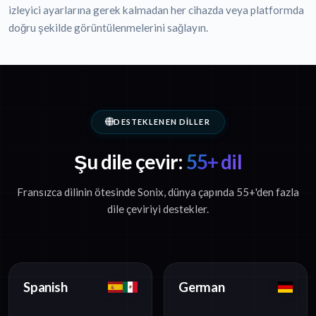
izleyici ayarlarına gerek kalmadan her cihazda veya platformda
doğru şekilde görüntülenmelerini sağlayın.
DESTEKLENEN DILLER
Şu dile çevir:
55+ dil
Fransızca dilinin ötesinde Sonix, dünya çapında 55+'den fazla
dile çeviriyi destekler.
Spanish
German