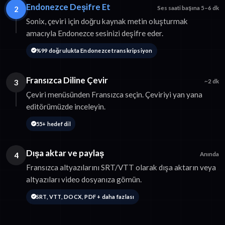
Endonezce Deşifre Et
2
Ses saati başına 5–6 dk
Sonix, çeviri için doğru kaynak metin oluşturmak
amacıyla Endonezce sesinizi deşifre eder.
%99 doğrulukta Endonezce transkripsiyon
Fransızca Diline Çevir
3
~2 dk
Çeviri menüsünden Fransızca seçin. Çeviriyi yan yana
editörümüzde inceleyin.
55+ hedef dil
Dışa aktar ve paylaş
4
Anında
Fransızca altyazılarını SRT/VTT olarak dışa aktarın veya
altyazıları video dosyanıza gömün.
SRT, VTT, DOCX, PDF + daha fazlası