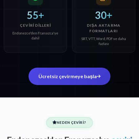
55+
30+
ÇEVIRI DILLERI
DIŞA AKTARMA
FORMATLARI
Endonezce'den Fransızca'ye
dahil
SRT, VTT, Word, PDF ve daha
fazlası
Ücretsiz çevirmeye başla
NEDEN ÇEVIRI?