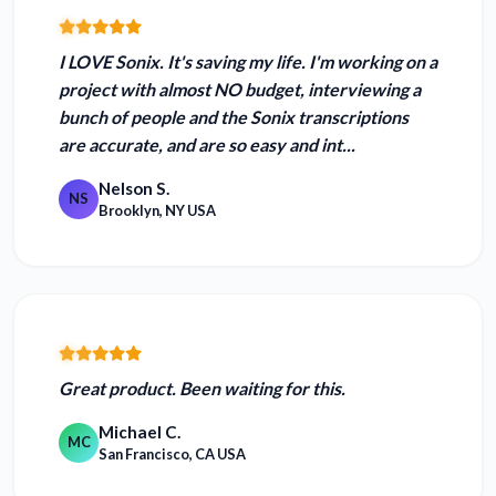
I LOVE Sonix. It's saving my life
. I'm working on a
project with almost NO budget, interviewing a
bunch of people and the Sonix transcriptions
are accurate, and are so easy and int...
Nelson S.
NS
Brooklyn, NY USA
Great product.
Been waiting for this.
Michael C.
MC
San Francisco, CA USA