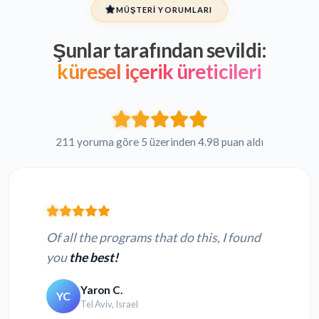
MÜŞTERI YORUMLARI
Şunlar tarafından sevildi:
küresel içerik üreticileri
211 yoruma göre 5 üzerinden 4.98 puan aldı
Of all the programs that do this, I found
you
the best!
Yaron C.
YC
Tel Aviv, Israel