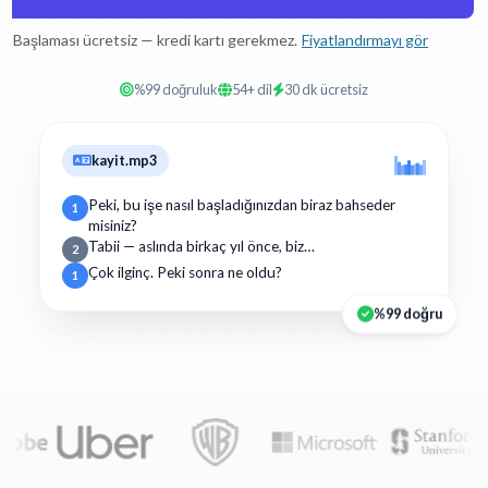
Başlaması ücretsiz — kredi kartı gerekmez.
Fiyatlandırmayı gör
%99 doğruluk
54+ dil
30 dk ücretsiz
kayit.mp3
Peki, bu işe nasıl başladığınızdan biraz bahseder
1
misiniz?
Tabii — aslında birkaç yıl önce, biz…
2
Çok ilginç. Peki sonra ne oldu?
1
%99 doğru