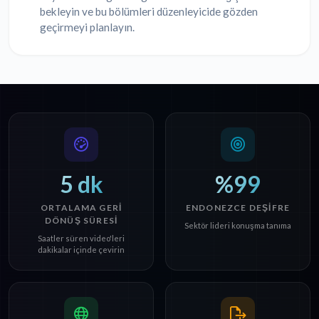
bekleyin ve bu bölümleri düzenleyicide gözden
geçirmeyi planlayın.
5 dk
%99
ORTALAMA GERI
ENDONEZCE DEŞIFRE
DÖNÜŞ SÜRESI
Sektör lideri konuşma tanıma
Saatler süren video'leri
dakikalar içinde çevirin