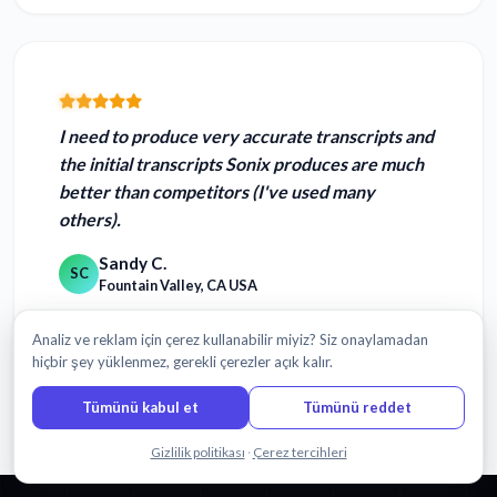
I need to produce very accurate transcripts and
the initial transcripts Sonix produces are
much
better than competitors
(I've used many
others).
Sandy C.
SC
Fountain Valley, CA USA
Analiz ve reklam için çerez kullanabilir miyiz? Siz onaylamadan
hiçbir şey yüklenmez, gerekli çerezler açık kalır.
Daha fazla yorum oku
Tümünü kabul et
Tümünü reddet
Bizimle sohbet edin
Gizlilik politikası
·
Çerez tercihleri