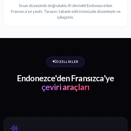
İnsan düzeyinde doğrulukla AI destekli Endonezce'den
Fransızca'ye çeviri. Tarayıcı tabanlı editörümüzde düzenleyin ve
iyileştirin.
ÖZELLIKLER
Endonezce'den Fransızca'ye
çeviri araçları