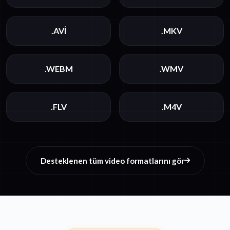
.AVI
.MKV
.WEBM
.WMV
.FLV
.M4V
Desteklenen tüm video formatlarını gör