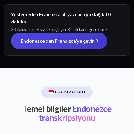
Yüklemeden Fransızca altyazılara yaklaşık 10
dakika
30 dakika ücretsiz ile başlayın. Kredi kartı gerekmez.
Endonezce'den Fransızca'ye çevir
ENDONEZCE DILI
Temel bilgiler
Endonezce
transkripsiyonu