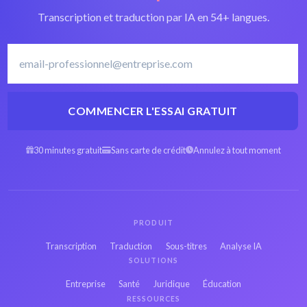
Logiciel de
Transcription et traduction par IA en 54+ langues.
transcription en
Transcrire le Slovène
Slovène
COMMENCER L'ESSAI GRATUIT
WEBA Arabe en
WEBA Espagnol en
texte
texte
30 minutes gratuit
Sans carte de crédit
Annulez à tout moment
WEBA Hébreu en
WEBA Persan en
texte
texte
PRODUIT
WEBA Français en
WEBA Russe en
Transcription
Traduction
Sous-titres
Analyse IA
texte
texte
SOLUTIONS
Entreprise
Santé
Juridique
Éducation
WEBA Japonais en
RESSOURCES
WEBA Hindi en texte