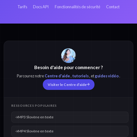
texte
Tarifs
Docs API
Fonctionnalités de sécurité
Contact
MP3 Slovène en
MP4 Slovène en
texte
texte
Besoin d'aide pour commencer ?
M4A Slovène en
OPUS Slovène en
texte
texte
Parcourez notre
Centre d'aide
,
tutoriels
, et
guides vidéo
.
Visiter le Centre d'aide
OGG Slovène en
WAV Slovène en
texte
texte
RESSOURCES POPULAIRES
MP3 Slovène en texte
MP4 Slovène en texte