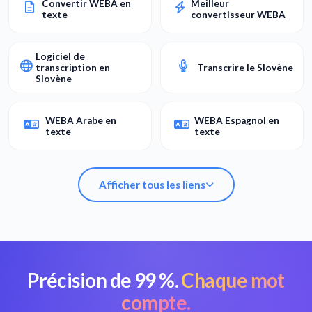
Convertir WEBA en
Meilleur
texte
convertisseur WEBA
Logiciel de
transcription en
Transcrire le Slovène
Slovène
WEBA Arabe en
WEBA Espagnol en
texte
texte
Afficher tous les liens
Précision de 99 %.
Chaque mot
Convertir WEBA en
Meilleur
texte
convertisseur WEBA
compte.