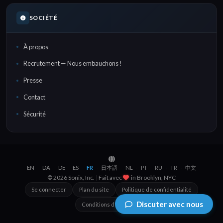
SOCIÉTÉ
À propos
Recrutement — Nous embauchons !
Presse
Contact
Sécurité
EN
DA
DE
ES
FR
日本語
NL
PT
RU
TR
中文
·
·
·
·
·
·
·
·
·
·
© 2026 Sonix, Inc.
|
Fait avec
in
Brooklyn, NYC
Se connecter
Plan du site
Politique de confidentialité
Discuter avec nous
Conditions d'utilisation