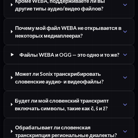
Кроме WEBA, поддерживаете ли вы
другие типы аудио/видео файлов?
Почему мой файл WEBA не открывается в
некоторых медиаплеерах?
Файлы WEBA и OGG — это одно и то же?
Может ли Sonix транскрибировать
словенские аудио- и видеофайлы?
Будет ли мой словенский транскрипт
включать символы, такие как č, š и ž?
Обрабатывает ли словенская
транскрипция региональные диалекты?