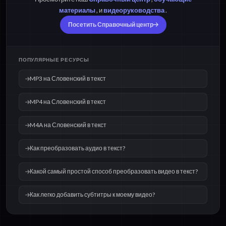
материалы
, и
видеоруководства
.
OGG на Словенский
WAV на Словенский
в текст
в текст
Посетить Справочный центр
ПОПУЛЯРНЫЕ РЕСУРСЫ
MP3 на Словенский в текст
MP4 на Словенский в текст
M4A на Словенский в текст
Как преобразовать аудио в текст?
Какой самый простой способ преобразовать видео в текст?
Как легко добавить субтитры к моему видео?