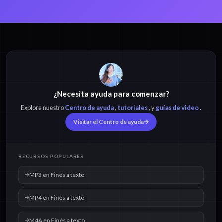
¿Necesita ayuda para comenzar?
Explore nuestro
Centro de ayuda
,
tutoriales
, y
guías de video
.
Visitar el Centro de ayuda
RECURSOS POPULARES
MP3 en Finés a texto
MP4 en Finés a texto
M4A en Finés a texto