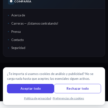
COMPAÑÍA
Acerca de
Carreras — ¡Estamos contratando!
Prensa
Contacto
Seguridad
¿Te importa si usamos cookies de análisis y publicidad? No se
EN
DA
DE
ES
FR
日本語
NL
PT
RU
TR
中文
·
·
·
·
·
·
·
·
·
·
carga nada hasta que aceptes; las esenciales siguen activas.
© 2026 Sonix, Inc.
|
Hecho con
in
Brooklyn, NYC
Iniciar sesión
Mapa del sitio
Política de privacidad
Aceptar todo
Rechazar todo
Términos de servicio
Preferencias de cookies
Chatea con nosotros
Política de privacidad
·
Preferencias de cookies