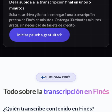
De la subida a la transcripción final en unos 5
minutos.
Suba su archivo y Sonix le entregará una transcripción
precisa de Finés en minutos. Obtenga 30 minutes minutos
gratis, sin necesidad de tarjeta de crédito.
Iniciar prueba gratuita
EL IDIOMA FINÉS
Todo sobre la
transcripción en Finés
¿Quién transcribe contenido en Finés?