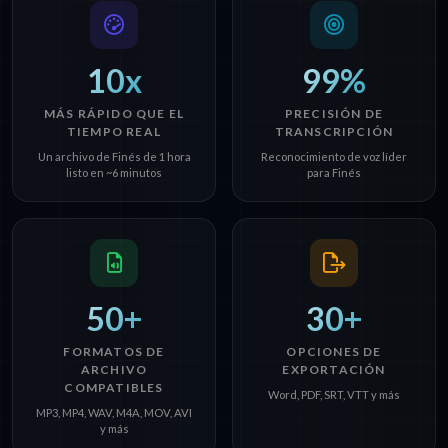
10x
99%
MÁS RÁPIDO QUE EL
PRECISIÓN DE
TIEMPO REAL
TRANSCRIPCIÓN
Un archivo de Finés de 1 hora
Reconocimiento de voz líder
listo en ~6 minutos
para Finés
50+
30+
FORMATOS DE
OPCIONES DE
ARCHIVO
EXPORTACIÓN
COMPATIBLES
Word, PDF, SRT, VTT y más
MP3, MP4, WAV, M4A, MOV, AVI
y más