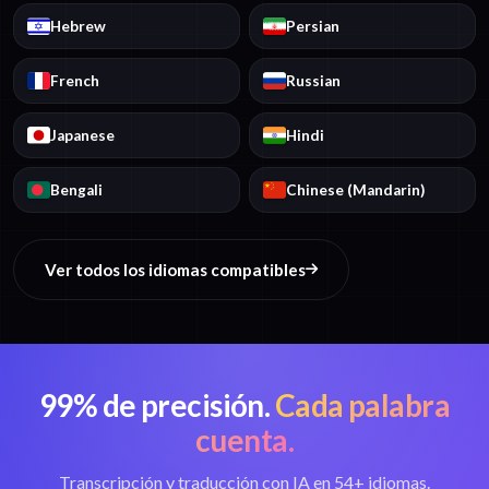
Hebrew
Persian
French
Russian
Japanese
Hindi
Bengali
Chinese (Mandarin)
Ver todos los idiomas compatibles
99% de precisión.
Cada palabra
cuenta.
Transcripción y traducción con IA en 54+ idiomas.