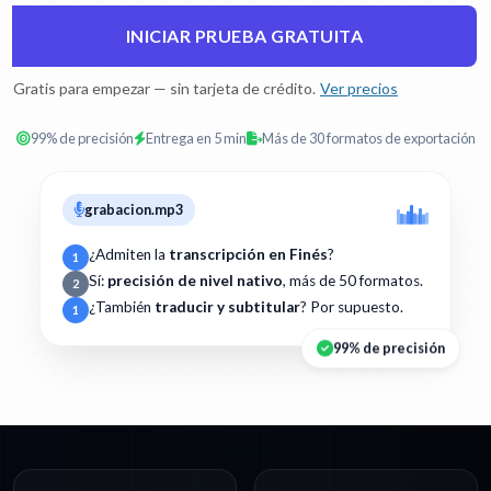
INICIAR PRUEBA GRATUITA
Gratis para empezar — sin tarjeta de crédito.
Ver precios
99% de precisión
Entrega en 5 min
Más de 30 formatos de exportación
grabacion.mp3
¿Admiten la
transcripción en Finés
?
1
Sí:
precisión de nivel nativo
, más de 50 formatos.
2
¿También
traducir y subtitular
? Por supuesto.
1
99% de precisión