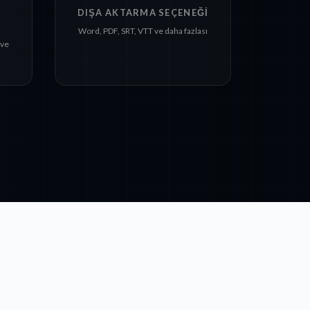
DIŞA AKTARMA SEÇENEĞI
Word, PDF, SRT, VTT ve daha fazlası
 ve