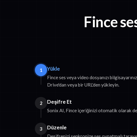
Fince se
Yükle
1
Fince ses veya video dosyanızı bilgisayarın
Drive'dan veya bir URL'den yükleyin.
Deşifre Et
2
Sonix AI, Fince içeriğinizi otomatik olarak de
Düzenle
3
Deşifrenizi senkronize ses oynatmalı tarayıc