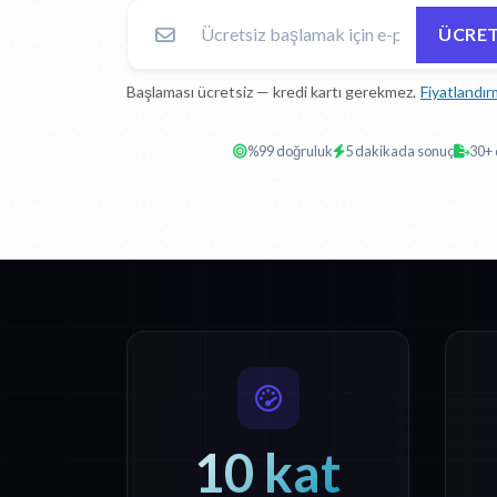
ÜCRET
Başlaması ücretsiz — kredi kartı gerekmez.
Fiyatlandır
%99 doğruluk
5 dakikada sonuç
30+ 
10 kat