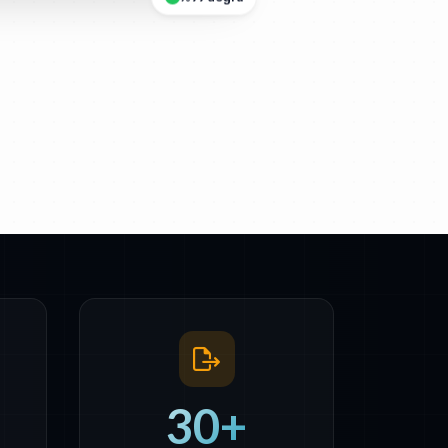
%99 doğru
30+