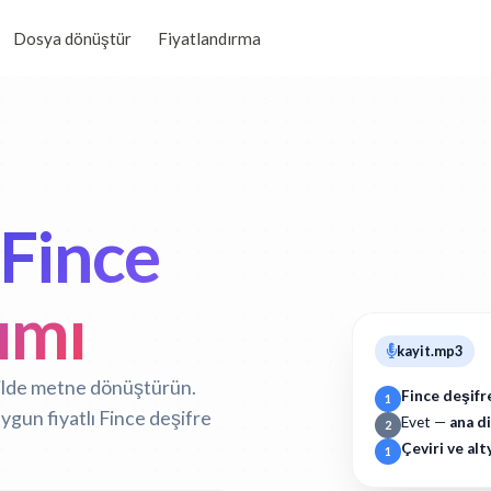
Dosya dönüştür
Fiyatlandırma
Fince
lımı
kayit.mp3
ekilde metne dönüştürün.
Fince deşifr
1
uygun fiyatlı Fince deşifre
Evet —
ana d
2
Çeviri ve alt
1