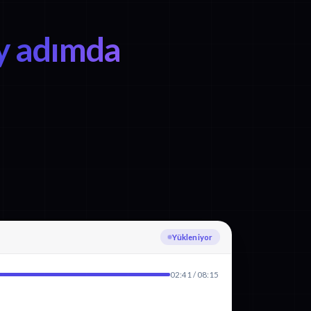
y adımda
Fince yazıya dökülüyor
02:41 / 08:15