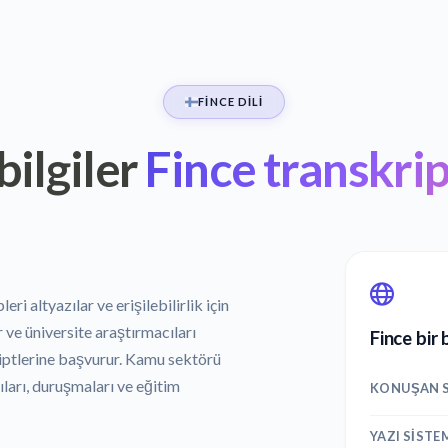
FINCE DILI
bilgiler
Fince transkri
ri altyazılar ve erişilebilirlik için
 ve üniversite araştırmacıları
Fince bir
kriptlerine başvurur. Kamu sektörü
ıları, duruşmaları ve eğitim
KONUŞAN S
YAZI SISTE