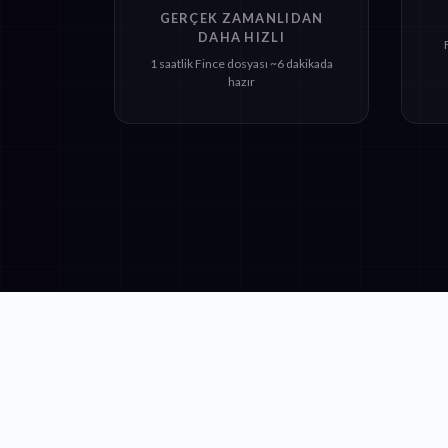
GERÇEK ZAMANLIDAN
DAHA HIZLI
1 saatlik Fince dosyası ~6 dakikada
hazır