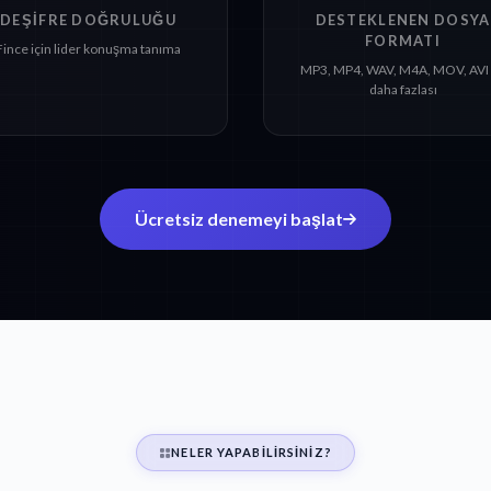
DEŞIFRE DOĞRULUĞU
DESTEKLENEN DOSYA
FORMATI
Fince için lider konuşma tanıma
MP3, MP4, WAV, M4A, MOV, AVI
daha fazlası
Ücretsiz denemeyi başlat
NELER YAPABILIRSINIZ?