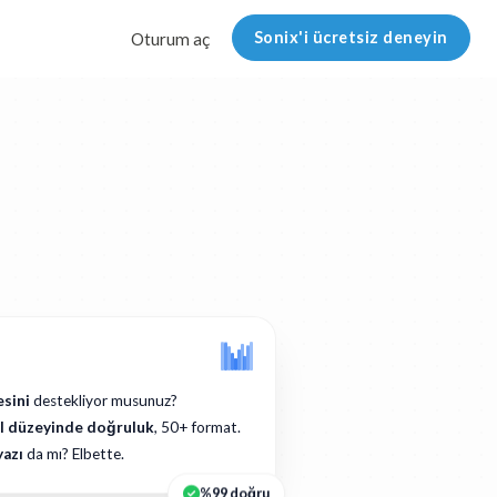
Sonix'i ücretsiz deneyin
Oturum aç
esini
destekliyor musunuz?
il düzeyinde doğruluk
, 50+ format.
yazı
da mı? Elbette.