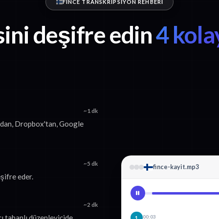
FINCE TRANSKRIPSIYON REHBERI
sini deşifre edin
4 kola
~1 dk
ızdan, Dropbox'tan, Google
~5 dk
fince-kayit.mp3
şifre eder.
~2 dk
ı tabanlı düzenleyicide
00:03
1