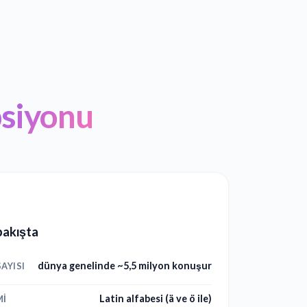
psiyonu
 bakışta
dünya genelinde ~5,5 milyon konuşur
AYISI
Latin alfabesi (ä ve ö ile)
MI