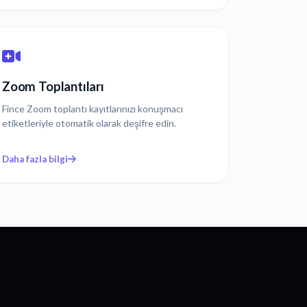
Zoom Toplantıları
Fince Zoom toplantı kayıtlarınızı konuşmacı
etiketleriyle otomatik olarak deşifre edin.
Daha fazla bilgi