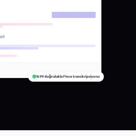
nyt
%99 doğrulukla Fince transkripsiyonu