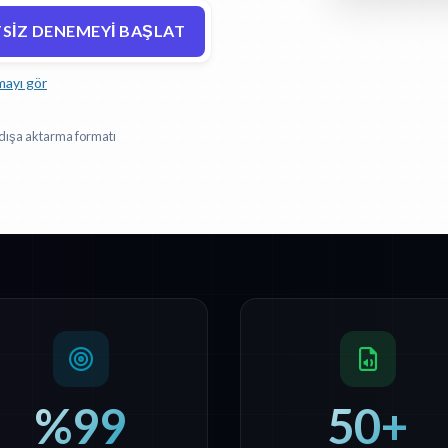
SIZ DENEMEYI BAŞLAT
mayı gör
dışa aktarma formatı
%99
50+