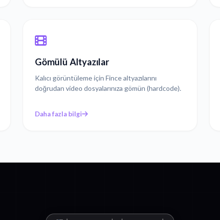
Gömülü Altyazılar
Kalıcı görüntüleme için Fince altyazılarını
doğrudan video dosyalarınıza gömün (hardcode).
Daha fazla bilgi