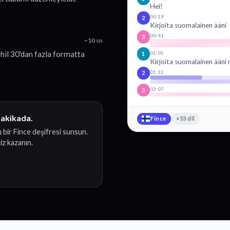
Hei!
00:19
2
Kirjoita suomalainen ääni
00:41
3
~10 sn
hil 30'dan fazla formatta
01:05
1
Kirjoita suomalainen ääni 
01:32
2
02:07
3
dakikada.
Fince
+53 dil
 bir Fince deşifresi sunsun.
z kazanın.