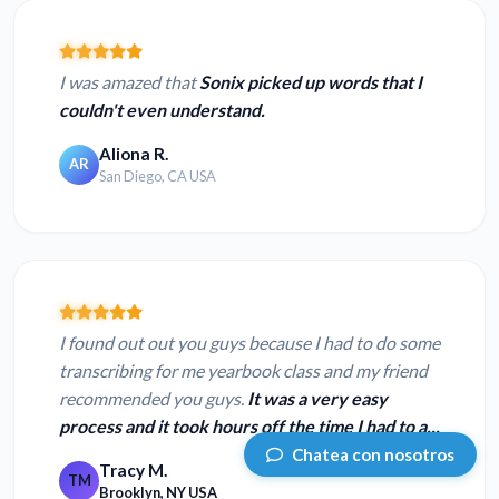
I was amazed that
Sonix picked up words that I
couldn't even understand.
Aliona R.
AR
San Diego, CA USA
I found out out you guys because I had to do some
transcribing for me yearbook class and my friend
recommended you guys.
It was a very easy
process and it took hours off the time I had to a...
Chatea con nosotros
Tracy M.
TM
Brooklyn, NY USA