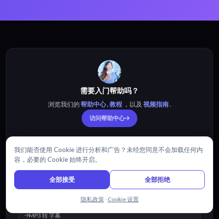
需要入门帮助吗？
浏览我们的
帮助中心
,
教程
，以及
视频指南
.
访问帮助中心
我们能否使用 Cookie 进行分析和广告？未经您同意不会加载任何内
热门资源
容，必要的 Cookie 始终开启。
MP3 转 文本
全部接受
全部拒绝
MP3 转 PDF
与我们聊天
隐私政策
·
Cookie 设置
MP3 转 字幕