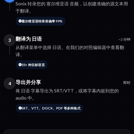
Sonix 转录您的 塞尔维亚语 音频，以创建准确的源文本用
于翻译。
塞尔维亚语转录准确率 99%
翻译为 日语
3
~2 分钟
从翻译菜单中选择 日语。在我们的对照编辑器中查看翻
译。
55+ 种目标语言
导出并分享
4
即时
将 日语 字幕导出为 SRT/VTT，或将字幕内嵌到您的
audio 中。
SRT、VTT、DOCX、PDF 等多种格式