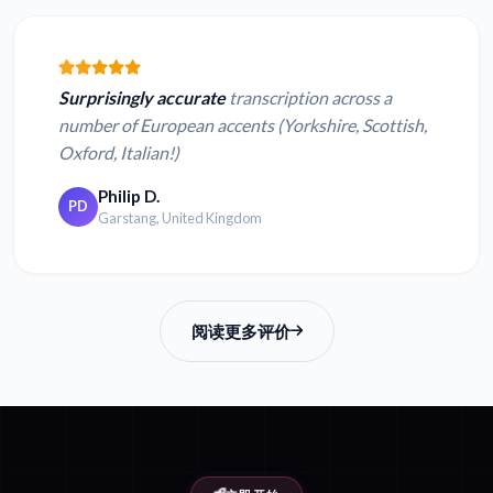
Surprisingly accurate
transcription across a
number of European accents (Yorkshire, Scottish,
Oxford, Italian!)
Philip D.
PD
Garstang, United Kingdom
阅读更多评价