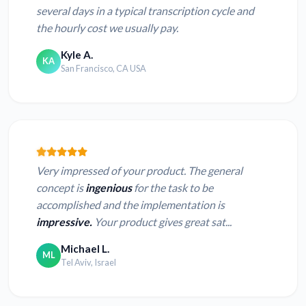
several days in a typical transcription cycle and
the hourly cost we usually pay.
Kyle A.
KA
San Francisco, CA USA
Very impressed of your product. The general
concept is
ingenious
for the task to be
accomplished and the implementation is
impressive.
Your product gives great sat...
Michael L.
ML
Tel Aviv, Israel