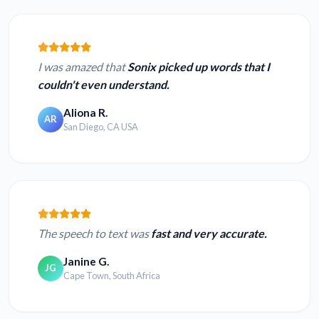
I was amazed that
Sonix picked up words that I
couldn't even understand.
Aliona R.
AR
San Diego, CA USA
The speech to text was
fast and very accurate.
Janine G.
JG
Cape Town, South Africa