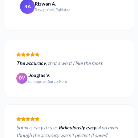
Rizwan A.
RA
Rawalpindi, Pakistan
The accuracy
, that's what I like the most.
Douglas V.
DV
Santiago de Surco, Peru
Sonix is easy to use.
Ridiculously easy.
And even
though the accuracy wasn't perfect it saved