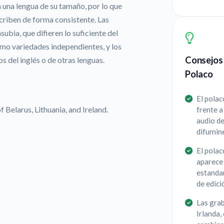
 una lengua de su tamaño, por lo que
criben de forma consistente. Las
subia, que difieren lo suficiente del
mo variedades independientes, y los
Consejos 
 del inglés o de otras lenguas.
Polaco
El polac
 Belarus, Lithuania, and Ireland.
frente a 
audio de
difumin
El pola
aparece 
estandar
de edici
Las grab
Irlanda,