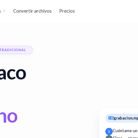
s
Convertir archivos
Precios
TRADICIONAL
laco
ino
grabacion.m
Cuéntame un
1