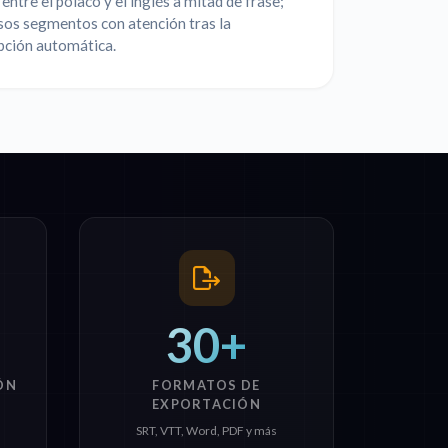
entre el polaco y el inglés a mitad de frase;
sos segmentos con atención tras la
pción automática.
30+
ÓN
FORMATOS DE
EXPORTACIÓN
SRT, VTT, Word, PDF y más