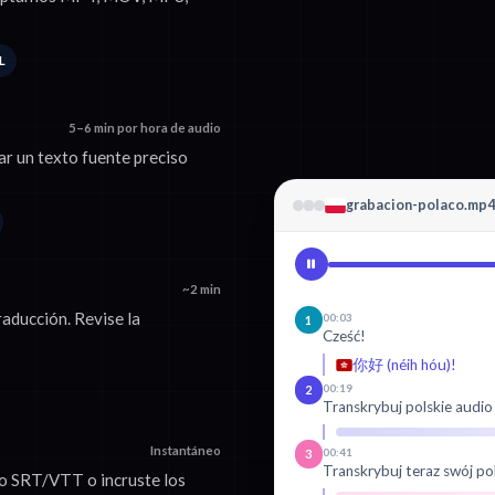
L
5–6 min por hora de audio
ar un texto fuente preciso
grabacion-polaco.mp4
~2 min
raducción. Revise la
00:03
1
Cześć!
你好 (néih hóu)!
00:19
2
Transkrybuj polskie audio
Instantáneo
00:41
3
Transkrybuj teraz swój po
mo SRT/VTT o incruste los