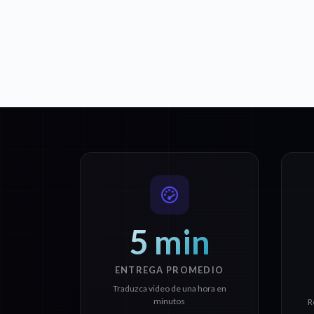
5 min
ENTREGA PROMEDIO
Traduzca video de una hora en
minutos
R