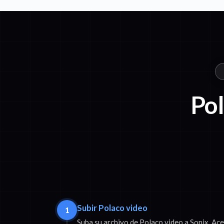
Pol
Subir Polaco video
1
Suba su archivo de Polaco video a Sonix. 