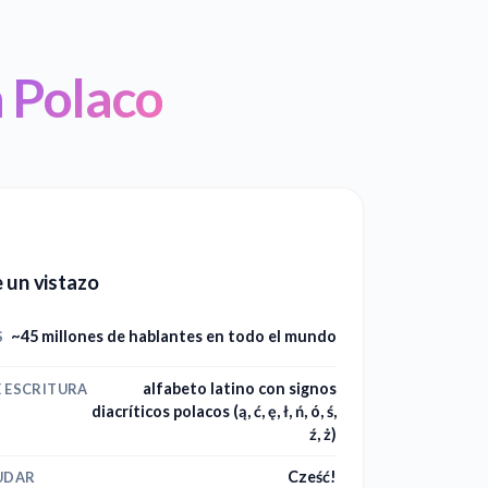
n Polaco
 un vistazo
~45 millones de hablantes en todo el mundo
S
alfabeto latino con signos
E ESCRITURA
diacríticos polacos (ą, ć, ę, ł, ń, ó, ś,
ź, ż)
Cześć!
UDAR