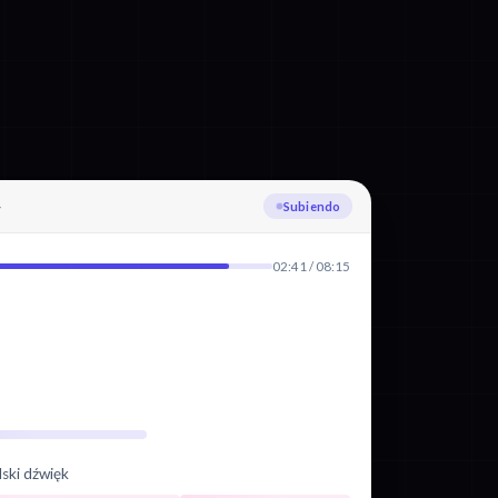
Transcribiendo Polaco
02:41 / 08:15
lski dźwięk