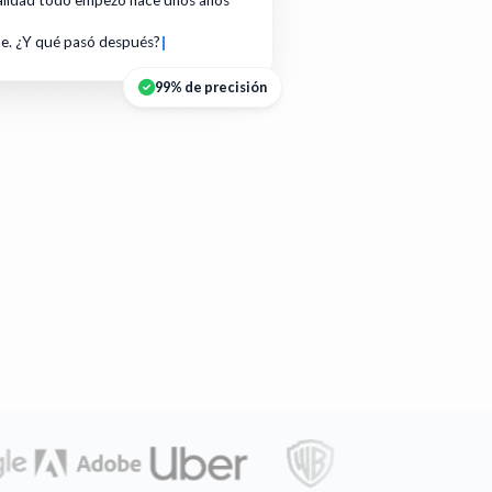
ealidad todo empezó hace unos años
te. ¿Y qué pasó después?
99% de precisión