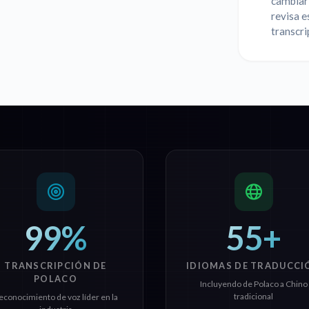
cambiar 
revisa e
transcri
99%
55+
TRANSCRIPCIÓN DE
IDIOMAS DE TRADUCCI
POLACO
Incluyendo de Polaco a Chino
tradicional
econocimiento de voz líder en la