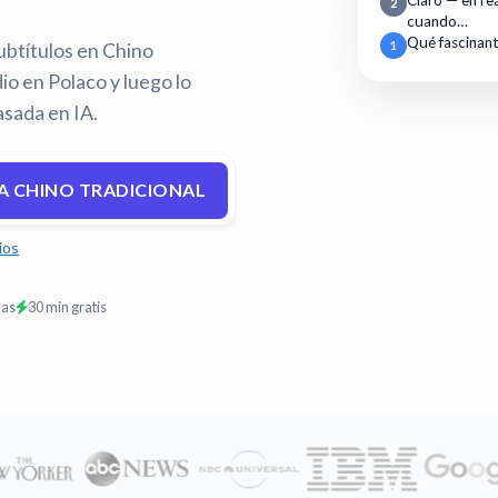
Claro — en r
2
cuando…
Qué fascinan
ubtítulos en Chino
1
io en Polaco y luego lo
asada en IA.
A CHINO TRADICIONAL
ios
mas
30 min gratis