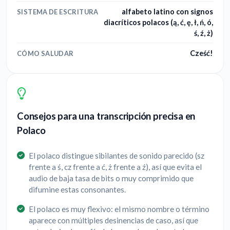
alfabeto latino con signos
SISTEMA DE ESCRITURA
diacríticos polacos (ą, ć, ę, ł, ń, ó,
ś, ź, ż)
Cześć!
CÓMO SALUDAR
Consejos para una transcripción precisa en
Polaco
El polaco distingue sibilantes de sonido parecido (sz
frente a ś, cz frente a ć, ż frente a ź), así que evita el
audio de baja tasa de bits o muy comprimido que
difumine estas consonantes.
El polaco es muy flexivo: el mismo nombre o término
aparece con múltiples desinencias de caso, así que