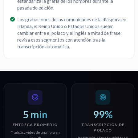
estandariza la grafía de los nombres durante la
pasada de edición.
Las grabaciones de las comunidades de la diáspora en
Irlanda, el Reino Unido o Estados Unidos suelen
cambiar entre el polaco y el inglés a mitad de frase;
revisa esos segmentos con atención tras la
transcripción automática.
5 min
99%
ENTREGA PROMEDIO
TRANSCRIPCIÓN DE
POLACO
Traduzca video de una hora en
minutos
Reconocimiento de voz líder en