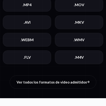
.MP4
.MOV
.AVI
.MKV
.WEBM
.WMV
.FLV
.M4V
Ver todos los formatos de video admitidos