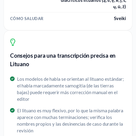
diacríticos lituanos (ą, č, ę, ė, į, š,
ų, ū, ž)
Sveiki
CÓMO SALUDAR
Consejos para una transcripción precisa en
Lituano
Los modelos de habla se orientan al lituano estándar;
el habla marcadamente samogitia (de las tierras
bajas) puede requerir más corrección manual en el
editor
El lituano es muy flexivo, por lo que la misma palabra
aparece con muchas terminaciones; verifica los
nombres propios y las desinencias de caso durante la
revisión