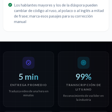
Los hablantes mayores y los de la diáspora pueden
cambiar de código al ruso, al polaco o al inglés a mitad
de frase; marca esos pasajes para su corrección
manual
5 min
99%
ENTREGA PROMEDIO
TRANSCRIPCIÓN DE
LITUANO
Traduzca video de una hora en
minutos
Reconocimiento de voz líder en
la industria